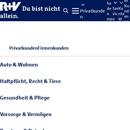
m
ha
Ku
Du bist nicht
de
Ser
Ko
Privatkunde
nd
n
vic
nta
allein.
n
en
me
e
kt
po
lde
rta
n
l
Privatkunden
Firmenkunden
Auto & Wohnen
Haftpflicht, Recht & Tiere
Gesundheit & Pflege
Vorsorge & Vermögen