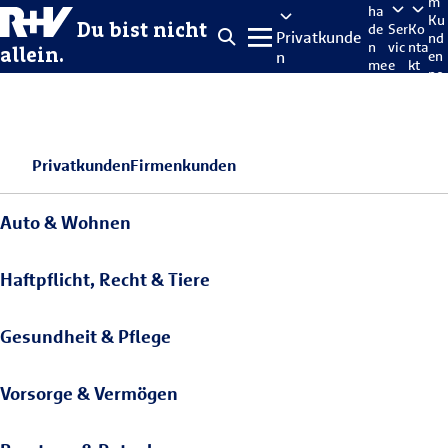
m
ha
Ku
Du bist nicht
de
Ser
Ko
Privatkunde
nd
n
vic
nta
allein.
n
en
me
e
kt
po
lde
rta
n
l
Privatkunden
Firmenkunden
Auto & Wohnen
Haftpflicht, Recht & Tiere
Gesundheit & Pflege
Vorsorge & Vermögen