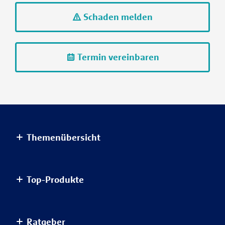
Schaden melden
Termin vereinbaren
Themenübersicht
Altersvorsorge
Top-Produkte
Haus & Wohnung
Einkommensvorsorge & Familie
AnsparKombi Safe+Smart
Ratgeber
Elektronikversicherungen