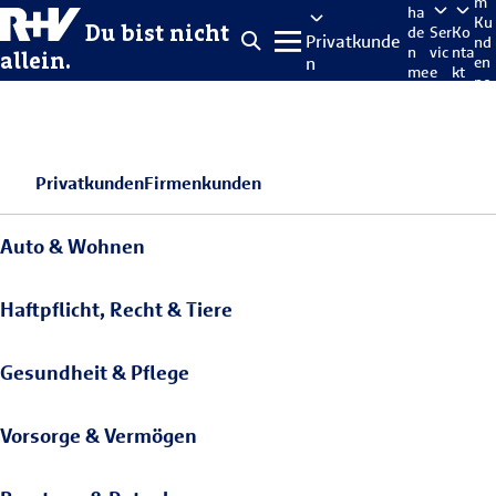
m
ha
Ku
Du bist nicht
de
Ser
Ko
Privatkunde
nd
n
vic
nta
allein.
n
en
me
e
kt
po
lde
rta
n
l
Privatkunden
Firmenkunden
Auto & Wohnen
Haftpflicht, Recht & Tiere
Gesundheit & Pflege
Vorsorge & Vermögen