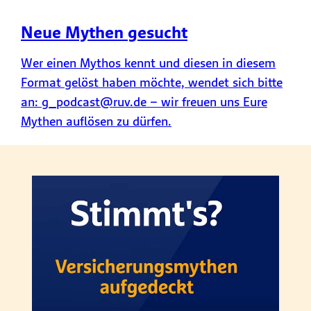
Neue Mythen gesucht
Wer einen Mythos kennt und diesen in diesem
Format gelöst haben möchte, wendet sich bitte
an: g_podcast@ruv.de – wir freuen uns Eure
Mythen auflösen zu dürfen.