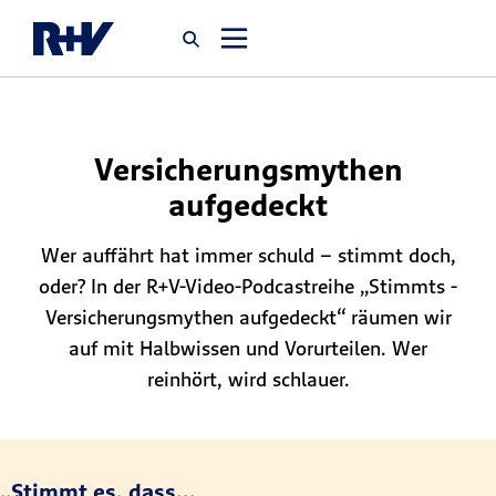
Startseite
Versicherungsmythen
aufgedeckt
Newsroom
Wer auffährt hat immer schuld – stimmt doch,
Über uns
oder? In der R+V-Video-Podcastreihe „Stimmts -
Versicherungsmythen aufgedeckt“ räumen wir
Karriere
auf mit Halbwissen und Vorurteilen. Wer
Jobsuche
reinhört, wird schlauer.
„Stimmt es, dass...