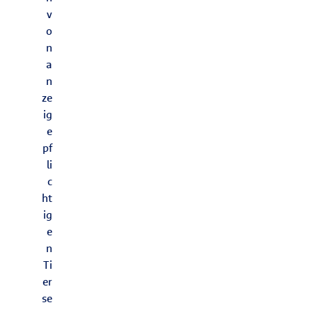
v
o
n
a
n
ze
ig
e
pf
li
c
ht
ig
e
n
Ti
er
se