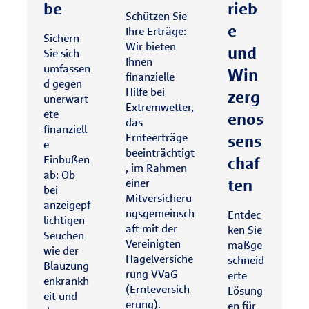
be
rieb
Schützen Sie
e
Ihre Erträge:
Sichern
Wir bieten
und
Sie sich
Ihnen
umfassen
Win
finanzielle
d gegen
Hilfe bei
zerg
unerwart
Extremwetter,
ete
enos
das
finanziell
Ernteerträge
sens
e
beeinträchtigt
Einbußen
chaf
, im Rahmen
ab: Ob
ten
einer
bei
Mitversicheru
anzeigepf
ngsgemeinsch
Entdec
lichtigen
aft mit der
ken Sie
Seuchen
Vereinigten
maßge
wie der
Hagelversiche
schneid
Blauzung
rung VVaG
erte
enkrankh
(Ernteversich
Lösung
eit und
erung).
en für