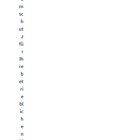
m
sc
h
ut
z
fü
r
Ih
re
b
et
ri
e
bl
ic
h
e
n