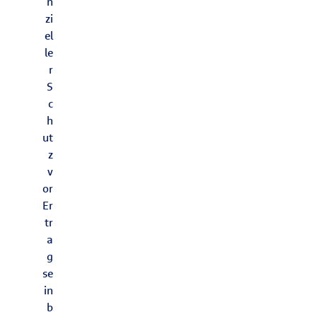
n
zi
el
le
r
S
c
h
ut
z
v
or
Er
tr
a
g
se
in
b