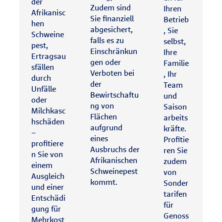
der
Zudem sind
Ihren
Afrikanisc
Sie finanziell
Betrieb
hen
abgesichert,
, Sie
Schweine
falls es zu
selbst,
pest,
Einschränkun
Ihre
Ertragsau
gen oder
Familie
sfällen
Verboten bei
, Ihr
durch
der
Team
Unfälle
Bewirtschaftu
und
oder
ng von
Saison
Milchkasc
Flächen
arbeits
hschäden
aufgrund
kräfte.
–
eines
Profitie
profitiere
Ausbruchs der
ren Sie
n Sie von
Afrikanischen
zudem
einem
Schweinepest
von
Ausgleich
kommt.
Sonder
und einer
tarifen
Entschädi
für
gung für
Genoss
Mehrkost