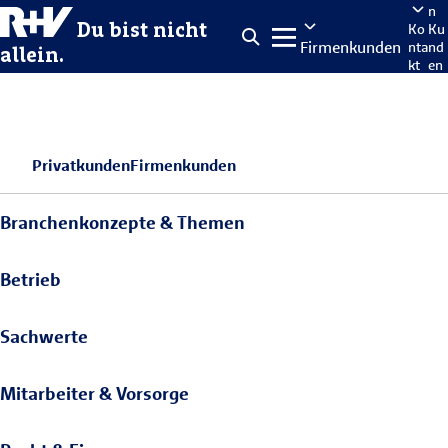
n
Du bist nicht
Ko
Ku
Firmenkunden
nta
nd
allein.
kt
en
po
rta
len
Privatkunden
Firmenkunden
Branchenkonzepte & Themen
Betrieb
Sachwerte
Mitarbeiter & Vorsorge