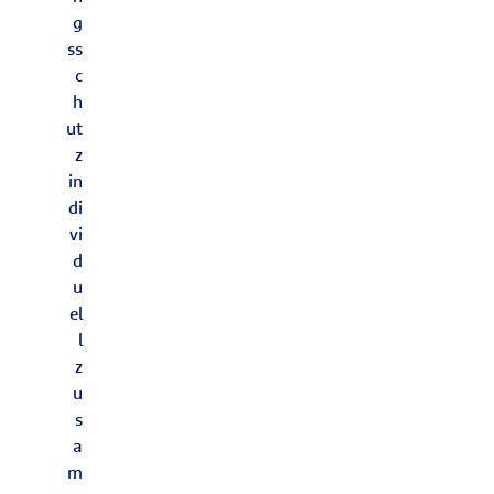
g
ss
c
h
ut
z
in
di
vi
d
u
el
l
z
u
s
a
m