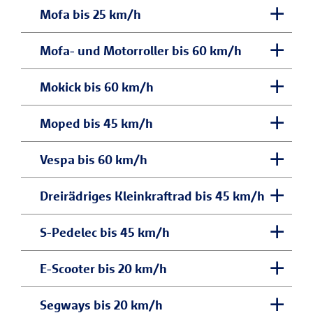
Mofa bis 25 km/h
Das Wort „Mofa“ ist eine Abkürzung für
Mofa- und Motorroller bis 60 km/h
die Bezeichnungen motorisiertes Fahrrad
Roller sind nicht nur bequem, sondern
Mokick bis 60 km/h
oder Motor-Fahrrad. Klassische Mofas
auch stilvoll. Häufig wird zwischen
werden über ein Pedal gestartet und
Das Mokick ist eine Weiterentwicklung
Moped bis 45 km/h
Mofaroller und Motorroller unterschieden.
gebremst und erreichen eine
des klassischen Mofas. Die Bezeichnung
Mofaroller sind moderne Varianten der
Höchstgeschwindigkeit von 25 km/h. Vor
Leistungsstärker, aber optisch kaum vom
Vespa bis 60 km/h
leitet sich aus den Worten „Motor“ und
Mofas mit rollerähnlichem Design.
allem für junge Fahrer sind Mofas der
Mofa zu unterscheiden, ist das Moped.
„Kickstarter“ ab. Denn anstelle der Pedale
Motorroller hingegen kommen in
ideale Begleiter, denn sie sind bereits ab
Die Vespa ist der Klassiker unter den
Dreirädriges Kleinkraftrad bis 45 km/h
Das Fahrrad mit Hilfsmotor bringt es mit
ist das Mokick mit einem Kickstarter
verschiedenen Hubraumklassen vor, wobei
15 Jahren fahrbar. Statt der klassischen
Rollern. Je nach Ausstattung des Motors
dem starken Motor auf
ausgestattet. Per Fuß kann so der Motor
die kleineren Modelle ähnliche
Fahrerlaubnis ist eine Mofa-
Dreirädrige Kleinkrafträder sind eine
S-Pedelec bis 45 km/h
erreicht der Roller eine
Höchstgeschwindigkeiten bis zu 45 km/h.
gestartet werden. Das in den 60er Jahren
Geschwindigkeitsbegrenzungen wie
Prüfungsbescheinigung ausreichend.
Kombination aus einem Motorrad und
Höchstgeschwindigkeit von bis zu 98
Wie beim Mofa werden auch beim Moped
entwickelte Kleinkraftrad bietet Platz für
Mopeds haben.
Wichtig zu wissen: Mofas bis 25 km/h
S-Pedelecs (Speed-Pedelecs) gelten als
E-Scooter bis 20 km/h
einem Pkw. Sie besitzen vorne eine
km/h. Über die Versicherung für Roller
die Pedale zum Starten des Motors sowie
2 Personen und erreicht eine
sind versicherungspflichtig. Sie benötigen
wahre Kraftpakete unter den Zweirädern.
Sie sind im Vergleich zum Mofaroller mit
einspurige und hinten eine mehrspurige
und Mopeds können Vespas mit einer
zum Bremsen genutzt. Während der Fahrt
Höchstgeschwindigkeit von bis zu 45
eine Haftpflichtversicherung und ein
Optisch erinnert der E-Scooter an einen
Segways bis 20 km/h
Sie besitzen einen Elektromotor, der den
bis zu 60 km/h nicht nur schneller,
Achse. Auch Kleintransporter fallen in der
Höchstgeschwindigkeit bis zu 60 km/h