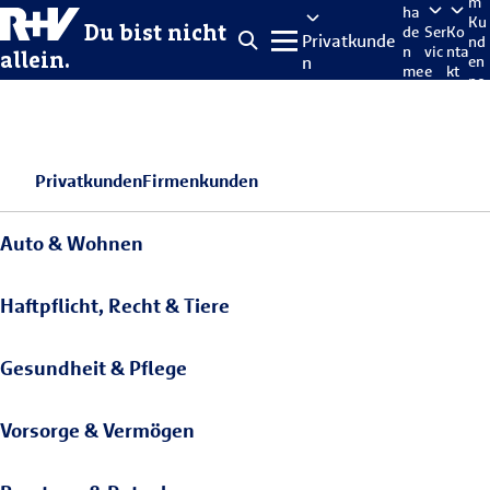
m
ha
Ku
Du bist nicht
de
Ser
Ko
Privatkunde
nd
n
vic
nta
allein.
n
en
me
e
kt
po
lde
rta
n
l
Privatkunden
Firmenkunden
Auto & Wohnen
Haftpflicht, Recht & Tiere
Gesundheit & Pflege
Vorsorge & Vermögen