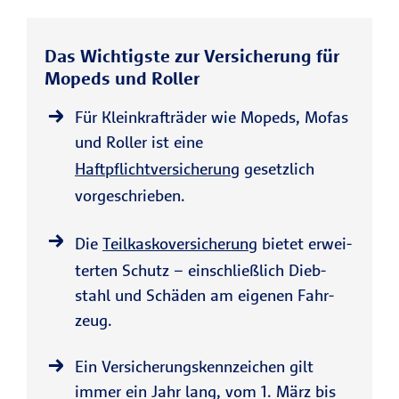
Das Wichtigste zur Versicherung für
Mopeds und Roller
Für Klein­kraft­räder wie Mopeds, Mofas
und Roller ist eine
Haft­pflicht­ver­si­che­rung
gesetzlich
vorgeschrieben.
Die
Teil­kas­ko­ver­si­che­rung
bie­tet er­wei­
ter­ten Schutz – ein­schließ­lich Dieb­
stahl und Schä­den am ei­ge­nen Fahr­
zeug.
Ein Versicherungskennzeichen gilt
immer ein Jahr lang, vom 1. März bis