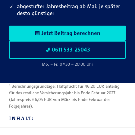
abgestufter Jahresbeitrag ab Mai: je später
desto günstiger
Jetzt Beitrag berechnen
0611 533-25043
Mo. – Fr. 07:30 – 20:00 Uhr
¹ Berechnungsgrundlage: Haftpflicht für 46,20 EUR anteilig
für das restliche Versicherungsjahr bis Ende Februar 2027
(Jahrespreis 66,05 EUR von März bis Ende Februar des
Folgejahres).
INHALT: