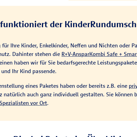
ention von Kinderunfällen (2025))
 Kind vom ersten Schritt an:
 funktioniert der KinderRundumsch
utz rund um die Uhr.
idität ab 50 % sowie
für Ihre Kinder, Enkelkinder, Neffen und Nichten oder Pa
n ab 1 % Invalidität.
hutz. Dahinter stehen die
R+V-AnsparKombi Safe + Smar
teinen haben wir für Sie bedarfsgerechte Leistungspake
clever kombinierbar!
e und Ihr Kind passende.
stellung eines Paketes haben oder bereits z.B. eine
pri
atürlich auch ganz individuell gestalten. Sie können b
Spezialisten vor Ort
.