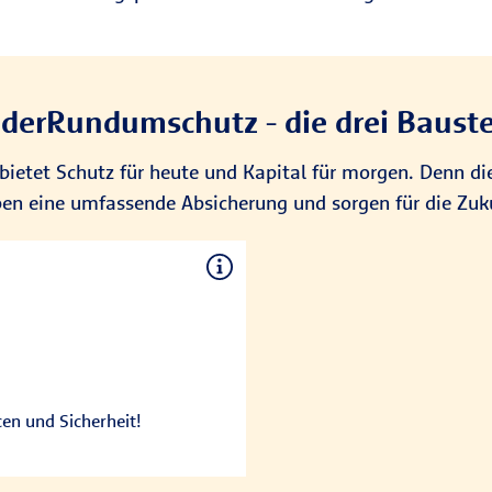
derRundumschutz - die drei Baust
ietet Schutz für heute und Kapital für morgen. Denn die
n eine umfassende Absicherung und sorgen für die Zukun
Kapitalbildung
ge Monatsbeiträge flexibel
sicheres Kapital und Chancen-
 und Chancen-Kapital ist frei
en und Sicherheit!
chen Beitrags in das sichere
 das Kind eine Starthilfe auf.