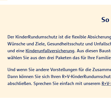
*(Quelle: Bundesministerium für Gesundheit, Präv
Schützen Sie Ihr
So
Weltweiter Unfallsch
Lebenslange monatliche Unfall-Rente bei Inval
Der KinderRundumschutz ist die flexible Absicherung 
Kapitalleistung scho
Wünsche und Ziele, Gesundheitsschutz und Unfallsc
und eine
Kinderunfallversicherung
. Aus diesen Baus
Tipp: Mit einer Geldanlage 
wählen Sie aus den drei Paketen das für Ihre Famili
Und wenn Sie andere Vorstellungen für die Zusammen
Dann können Sie sich Ihren R+V-KinderRundumschutz n
abschließen. Sprechen Sie einfach mit unserem
R+V-