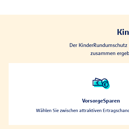
Kin
Der KinderRundumschutz b
zusammen ergebe
Mit der R+V-AnsparKombi Safe+Smart können regelmäßi
angespart und individuell aufgeteilt werden: in 
VorsorgeSparen
Kapital. Das Verhältnis zwischen sicherem Kapital
Wählen Sie zwischen attraktiven Ertragschanc
wählbar, wobei mindestens die Hälfte des monatli
Kapital fließt. So bauen Sie für