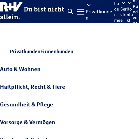
m
ha
Ku
Du bist nicht
de
Ser
Ko
Privatkunde
nd
n
vic
nta
allein.
n
en
me
e
kt
po
lde
rta
n
l
Privatkunden
Firmenkunden
Auto & Wohnen
Haftpflicht, Recht & Tiere
Gesundheit & Pflege
Vorsorge & Vermögen