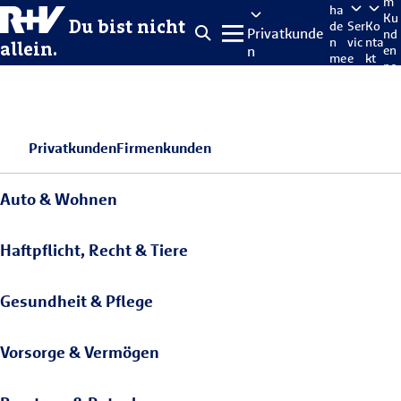
m
ha
Ku
Du bist nicht
de
Ser
Ko
Privatkunde
nd
n
vic
nta
allein.
n
en
me
e
kt
po
lde
rta
n
l
Privatkunden
Firmenkunden
Auto & Wohnen
Haftpflicht, Recht & Tiere
Gesundheit & Pflege
Vorsorge & Vermögen