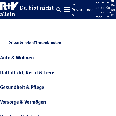
m
ha
Ku
Du bist nicht
de
Ser
Ko
Privatkunde
nd
n
vic
nta
allein.
n
en
me
e
kt
po
lde
rta
n
l
Privatkunden
Firmenkunden
Auto & Wohnen
Haftpflicht, Recht & Tiere
Gesundheit & Pflege
Vorsorge & Vermögen