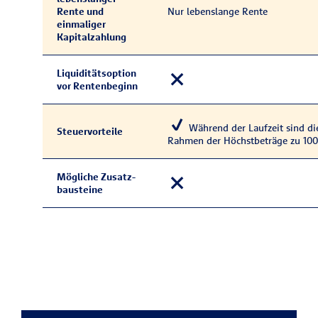
Rente und
Nur lebens­lange Rente
einmaliger
Kapitalzahlung
Liquiditäts­option
vor Renten­beginn
Während der Laufzeit sind die
Steuervorteile
Rah­men der Höchst­be­trä­ge zu 100
Mögliche Zu­satz­
bausteine