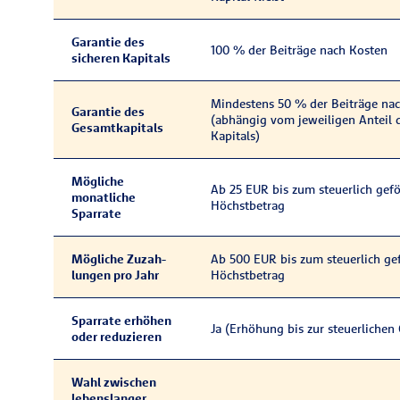
Garantie des
100 % der Beiträge nach Kosten
sicheren Kapitals
Mindestens 50 % der Beiträge na
Garantie des
(abhängig vom jeweiligen Anteil 
Gesamtkapitals
Kapitals)
Mögliche
Ab 25 EUR bis zum steuer­lich geför
monatliche
Höchst­betrag
Sparrate
Mögliche Zu­zah­
Ab 500 EUR bis zum steuer­lich gef
lun­gen pro Jahr
Höchst­betrag
Sparrate erhöhen
Ja (Erhöhung bis zur steuer­liche
oder reduzieren
Wahl zwischen
lebenslanger