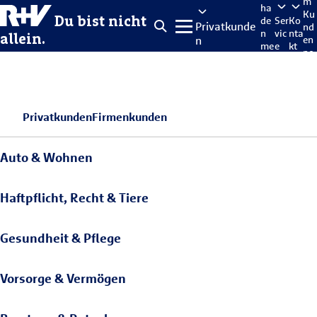
m
ha
Ku
Du bist nicht
de
Ser
Ko
Privatkunde
nd
n
vic
nta
allein.
n
en
me
e
kt
po
lde
rta
n
l
Privatkunden
Firmenkunden
Auto & Wohnen
Haftpflicht, Recht & Tiere
Gesundheit & Pflege
Vorsorge & Vermögen