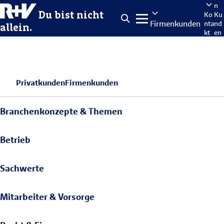
n
Du bist nicht
Ko
Ku
Firmenkunden
nta
nd
allein.
kt
en
po
rta
len
Privatkunden
Firmenkunden
Branchenkonzepte & Themen
Betrieb
Sachwerte
Mitarbeiter & Vorsorge