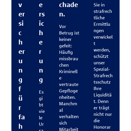
v
e
chade
Sie in
strafrech
er
rs
n.
tliche
si
ic
Ermittlu
Vor
ngen
c
h
Betrug ist
verwickel
keiner
h
e
t
gefeit:
er
r
werden,
Häufig
schützt
missbrau
u
u
unser
chen
n
n
Spezial-
Kriminell
Strafrech
g
g
e
tsschutz
vertraute
f
Ihre
Gepfloge
Es
Liquiditä
ü
nheiten.
gi
t. Denn
Manchm
bt
r
er trägt
al
vie
nicht nur
fa
verhalten
le
die
sich
Ur
h
Honorar
Mitarbeit
sa