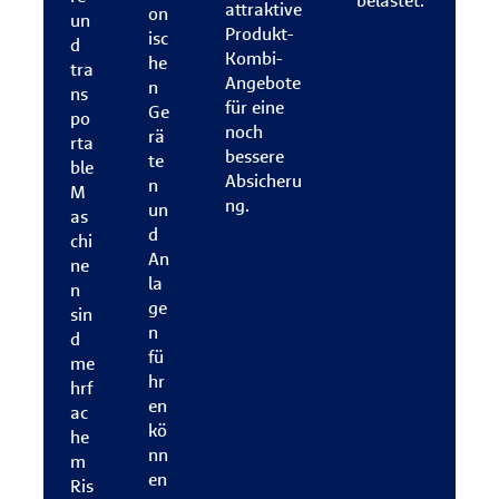
belastet.
attraktive
on
un
Produkt-
isc
d
Kombi-
he
tra
Angebote
n
ns
für eine
Ge
po
noch
rä
rta
bessere
te
ble
Absicheru
n
M
ng.
un
as
d
chi
An
ne
la
n
ge
sin
n
d
fü
me
hr
hrf
en
ac
kö
he
nn
m
en
Ris