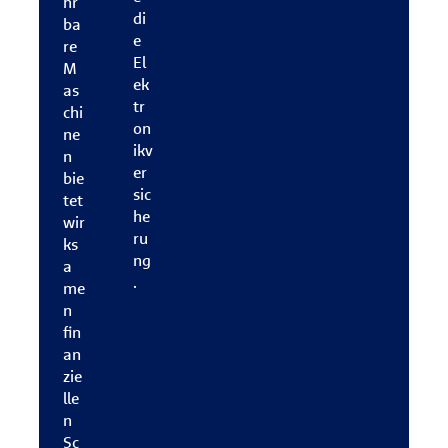
hr
di
ba
e
re
El
M
ek
as
tr
chi
on
ne
ikv
n
er
bie
sic
tet
he
wir
ru
ks
ng
a
.
me
n
fin
an
zie
lle
n
Sc