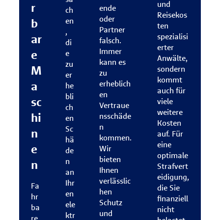
und
r
ende
ch
Reisekos
oder
b
en
ten
Partner
,
ar
spezialisi
falsch.
di
erter
Immer
e
e
Anwälte,
kann es
zu
M
sondern
zu
er
kommt
a
erheblich
he
auch für
en
bli
sc
viele
Vertraue
ch
weitere
hi
nsschäde
en
Kosten
n
Sc
n
auf. Für
kommen.
hä
eine
e
Wir
de
optimale
bieten
n
n
Strafvert
Ihnen
an
eidigung,
verlässlic
Ihr
Fa
die Sie
hen
en
hr
finanziell
Schutz
ele
ba
nicht
und
ktr
re