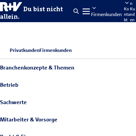
n
Du bist nicht
Ko
Ku
Firmenkunden
nta
nd
allein.
kt
en
po
rta
len
Privatkunden
Firmenkunden
Branchenkonzepte & Themen
Betrieb
Sachwerte
Mitarbeiter & Vorsorge