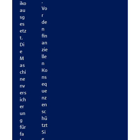
.
iko
Vo
au
r
sg
de
es
n
etz
fin
t.
an
Di
zie
e
lle
M
n
as
Ko
chi
ns
ne
eq
nv
ue
ers
nz
ich
en
er
sc
un
hü
g
tzt
für
Si
fa
e