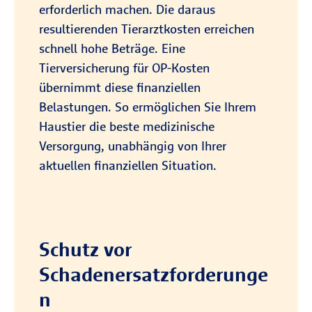
erforderlich machen. Die daraus
abgesichert.
unentgeltlichen Helfer während ihrer
Beratungstermin vereinbaren
resultierenden Tierarztkosten erreichen
Tätigkeit für den Betrieb.
schnell hohe Beträge. Eine
Tierversicherung für OP-Kosten
Haftung für Grundstücke und
übernimmt diese finanziellen
Zur R+V-Reitlehrerhaftpflicht-
Gebäude*
Belastungen. So ermöglichen Sie Ihrem
Versicherung
Der Schutz erstreckt sich auf die
Haustier die beste medizinische
Haftpflicht als Eigentümer oder
Versorgung, unabhängig von Ihrer
Mieter von Betriebsgebäuden,
Beratungstermin vereinbaren
aktuellen finanziellen Situation.
Stallungen, Weiden und Reitplätzen,
inklusive der
Verkehrssicherungspflichten.
Schutz vor
Absicherung der Pferdehaltung*
Versichert sind die Haltung und
Schadenersatzforderunge
Nutzung von Pferden zu
n
landwirtschaftlichen Zwecken,