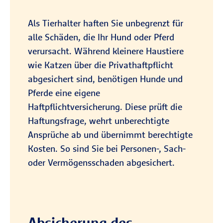
inklusive Zuchtstuten und
Deckhengsten, sowie der Einsatz von
Als Tierhalter haften Sie unbegrenzt für
landwirtschaftlichen Fahrzeugen.
alle Schäden, die Ihr Hund oder Pferd
verursacht. Während kleinere Haustiere
Übernahme von Rechtskosten
wie Katzen über die Privathaftpflicht
Die Versicherung prüft im
abgesichert sind, benötigen Hunde und
Schadensfall die Haftungsfrage,
Pferde eine eigene
wehrt unberechtigte Ansprüche ab
Haftpflichtversicherung. Diese prüft die
und übernimmt bei berechtigten
Haftungsfrage, wehrt unberechtigte
Forderungen die
Ansprüche ab und übernimmt berechtigte
Entschädigungsleistungen sowie die
Kosten. So sind Sie bei Personen-, Sach-
anfallenden Gerichts- und
oder Vermögensschaden abgesichert.
Anwaltskosten in Höhe der
gesetzlichen Gebühren.
Absicherung des
*bis zur vereinbarten Versicherungssumme