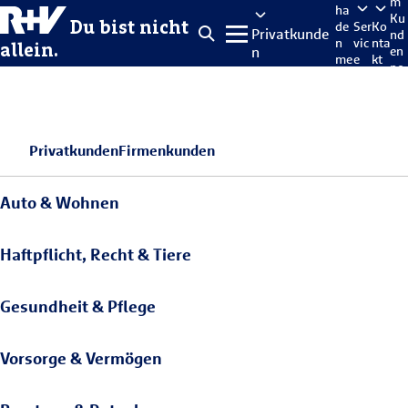
m
ha
Ku
Du bist nicht
de
Ser
Ko
Privatkunde
nd
n
vic
nta
allein.
n
en
me
e
kt
po
lde
rta
n
l
Privatkunden
Firmenkunden
Auto & Wohnen
Haftpflicht, Recht & Tiere
Gesundheit & Pflege
Vorsorge & Vermögen