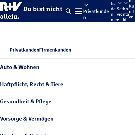
m
ha
Ku
Du bist nicht
de
Ser
Ko
Privatkunde
nd
n
vic
nta
allein.
n
en
me
e
kt
po
lde
rta
n
l
Privatkunden
Firmenkunden
Auto & Wohnen
Haftpflicht, Recht & Tiere
Gesundheit & Pflege
Vorsorge & Vermögen