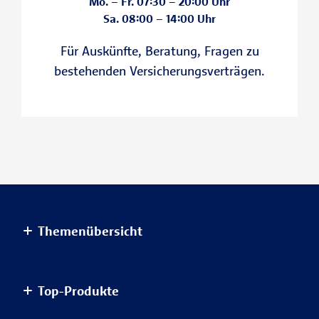
Mo. – Fr. 07:30 – 20:00 Uhr
Sa. 08:00 – 14:00 Uhr
Für Auskünfte, Beratung, Fragen zu
I
bestehenden Versicherungsverträgen.
Themenübersicht
Altersvorsorge
Top-Produkte
Haus & Wohnung