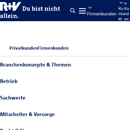
n
Du bist nicht
Ko
Ku
Firmenkunden
nta
nd
allein.
kt
en
po
rta
len
Privatkunden
Firmenkunden
Branchenkonzepte & Themen
Betrieb
Sachwerte
Mitarbeiter & Vorsorge