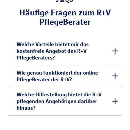
Häufige Fragen zum R+V
PflegeBerater
Welche Vorteile bietet mir das
kostenfreie Angebot des R+V
PflegeBeraters?
Der R+V PflegeBerater bietet Ihnen
Wie genau funktioniert der online
PflegeBerater der R+V?
wichtige Informationen und Formulare
rund um Ihre Pflegesituation. Die Inhalte
Der R+V PflegeBerater wird von einem
Welche Hilfestellung bietet die R+V
sind leicht verständlich formuliert und
pflegenden Angehörigen darüber
Team aus Experten gepflegt und
werden von unseren Experten regelmäßig
hinaus?
weiterentwickelt: Wir arbeiten stetig
geprüft und aktualisiert. Unser Ziel ist es,
daran, für Sie neue Lösungen anzubieten
Sie bei der Pflege eines pflegebedürftigen
Als Versicherungsanbieter erleben wir
und unseren Service zu erweitern. Für Sie
Angehörigen zu unterstützen und Ihnen