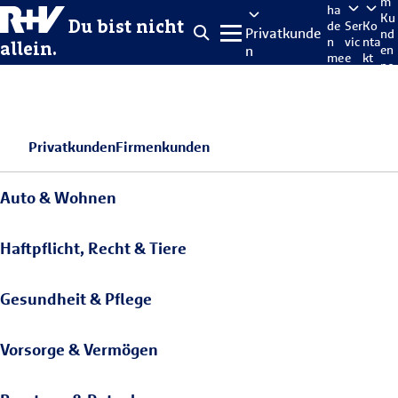
m
ha
Ku
Du bist nicht
de
Ser
Ko
Privatkunde
nd
n
vic
nta
allein.
n
en
me
e
kt
po
lde
rta
n
l
Privatkunden
Firmenkunden
Auto & Wohnen
Haftpflicht, Recht & Tiere
Gesundheit & Pflege
Vorsorge & Vermögen