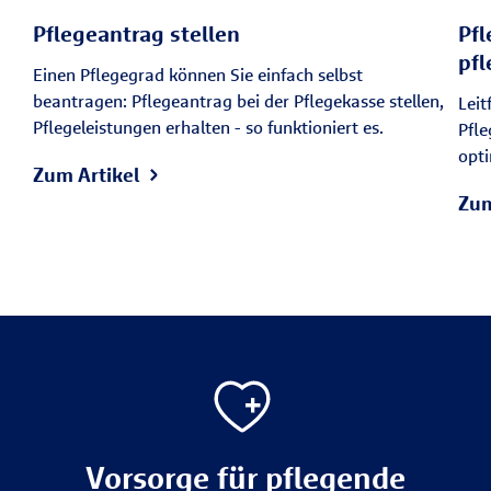
Pflegeantrag stellen
Pfl
pf
Einen Pflegegrad können Sie einfach selbst
beantragen: Pflegeantrag bei der Pflegekasse stellen,
Leit
Pflegeleistungen erhalten - so funktioniert es.
Pfle
opti
Zum Artikel
Zum
Vorsorge für pflegende