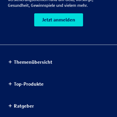
Gesundheit, Gewinnspiele und vielem mehr.
Jetzt anmelden
Themenübersicht
Altersvorsorge
Top-Produkte
Haus & Wohnung
Einkommensvorsorge & Familie
AnsparKombi Safe+Smart
Ratgeber
Elektronikversicherungen
Auslandsreisekrankenversicherung