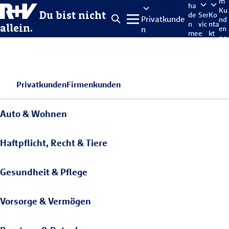
m
ha
Ku
Du bist nicht
de
Ser
Ko
Privatkunde
nd
n
vic
nta
allein.
n
en
me
e
kt
po
lde
rta
n
l
Privatkunden
Firmenkunden
Auto & Wohnen
Haftpflicht, Recht & Tiere
Gesundheit & Pflege
Vorsorge & Vermögen