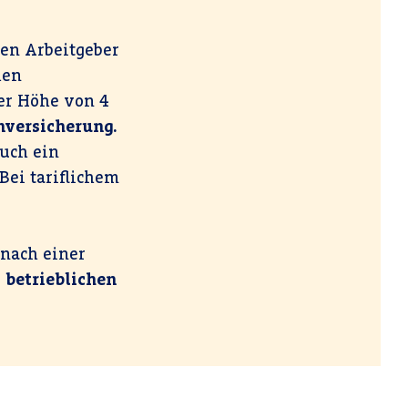
ren Arbeitgeber
hen
er Höhe von 4
nversicherung.
uch ein
ei tariflichem
 nach einer
r
betrieblichen