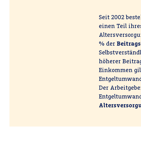
Seit 2002 best
einen Teil ihre
Altersversorgu
% der
Beitrags
Selbstverständ
höherer Beitra
Einkommen gilt 
Entgeltumwand
Der Arbeitgebe
Entgeltumwand
Altersversorg