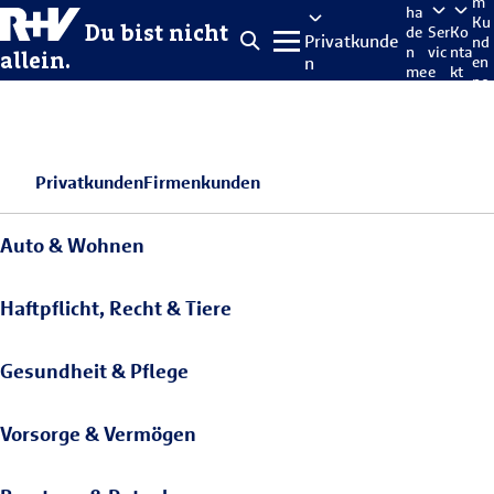
m
ha
Ku
Du bist nicht
de
Ser
Ko
Privatkunde
nd
n
vic
nta
allein.
n
en
me
e
kt
po
lde
rta
n
l
Privatkunden
Firmenkunden
Auto & Wohnen
Haftpflicht, Recht & Tiere
Gesundheit & Pflege
Vorsorge & Vermögen