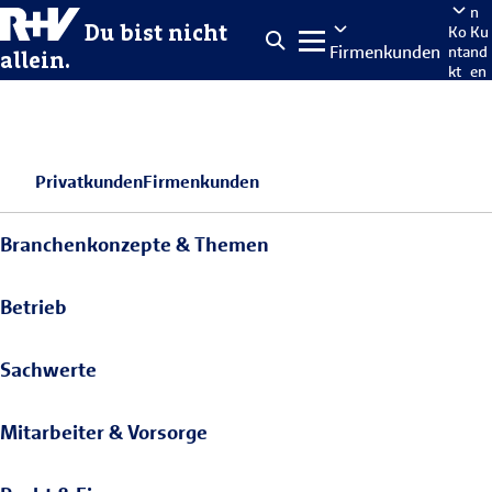
n
Du bist nicht
Ko
Ku
Firmenkunden
nta
nd
allein.
kt
en
po
rta
len
Privatkunden
Firmenkunden
Branchenkonzepte & Themen
Betrieb
Sachwerte
Mitarbeiter & Vorsorge