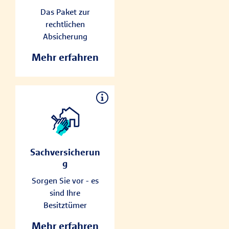
Privat-, Immobilien-
Das Paket zur
und Spezial-Straf-
rechtlichen
Rechtsschutzversich
Absicherung
erung. Dazu
gehören auch
Mehr erfahren
Honorarstreitigkeite
n mit Selbstzahlern
(Privatpatienten,
IGEL-Leistungen)
oder
Sachversicheru
Auseinandersetzung
ng
en mit
Neben dem
Praxismaterial-
Sachversicherun
klassischen
Lieferanten.
g
Versicherungsschutz
Sorgen Sie vor - es
für den Praxisinhalt
sind Ihre
gegen z. B. Feuer,
Besitztümer
Leitungswasser,
Sturm,
Mehr erfahren