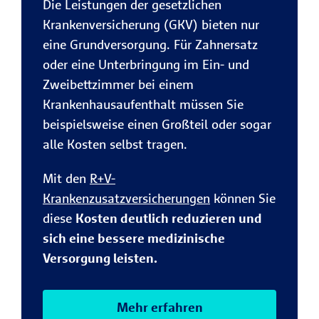
Die Leistungen der gesetzlichen
in den USA
Krankenversicherung (GKV) bieten nur
veröffentlichte
klinische Studie
eine Grundversorgung. Für Zahnersatz
ergab jedoch, dass
oder eine Unterbringung im Ein- und
die Einnahme des
Zweibettzimmer bei einem
Sonnenvitamins
Krankenhausaufenthalt müssen Sie
keinerlei
beispielsweise einen Großteil oder sogar
Auswirkungen bei
alle Kosten selbst tragen.
Menschen mit
Depression hat.
Mit den
R+V-
Krankenzusatzversicherungen
können Sie
diese
Kosten deutlich reduzieren und
sich eine bessere medizinische
Versorgung leisten.
Mehr erfahren