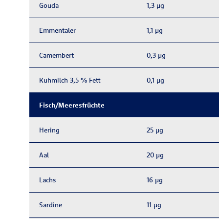
Gouda
1,3 μg
Emmentaler
1,1 μg
Camembert
0,3 μg
Kuhmilch 3,5 % Fett
0,1 μg
Fisch/Meeresfrüchte
Hering
25 μg
Aal
20 μg
Lachs
16 μg
Sardine
11 μg