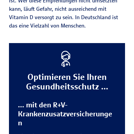
ist. Wer diese Empfehlungen nicht umsetzten
kann, läuft Gefahr, nicht ausreichend mit
Osteoporose
Vitamin D versorgt zu sein. In Deutschland ist
vorzubeuge
das eine Vielzahl von Menschen.
n.
Immer wieder wird
Vitamin D auch mit
einer positiven
Wirkung auf die
Psyche in
Optimieren Sie Ihren
Verbindung
Gesundheitsschutz ...
gebracht und als
zur
mögliches Mittel
Vorbeugung bzw.
... mit den R+V-
Behebung
Krankenzusatzversicherunge
depressiver
n
Störungen
gehandelt. Eine 2018