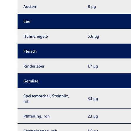
Austern
8 μg
Eier
Hühnereigelb
5,6 μg
Fleisch
Rinderleber
1,7 μg
Gemüse
Speisemorchel, Steinpilz,
3,1 μg
roh
Pfifferling, roh
2,1 μg
Champingnon, roh
1,9 μg