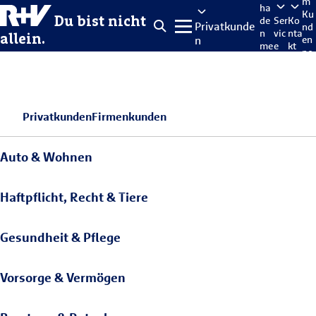
m
ha
Ku
Du bist nicht
de
Ser
Ko
Privatkunde
nd
n
vic
nta
allein.
n
en
me
e
kt
po
lde
rta
n
l
Privatkunden
Firmenkunden
Auto & Wohnen
Haftpflicht, Recht & Tiere
Gesundheit & Pflege
Vorsorge & Vermögen