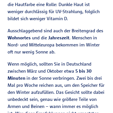
die Hautfarbe eine Rolle: Dunkle Haut ist
Kleinkindern
weniger durchlässig für UV-Strahlung, folglich
oral
bildet sich weniger Vitamin D.
zugeführt.
Rachitis ist
Ausschlaggebend sind auch der Breitengrad des
eine
Wohnortes
und die
Jahreszeit
. Menschen in
Knochenmin
Nord- und Mitteleuropa bekommen im Winter
eralisationss
oft nur wenig Sonne ab.
törung bei
Kindern und
Wenn möglich, sollten Sie in Deutschland
Jugendlichen
zwischen März und Oktober etwa
5 bis 30
, wodurch
Minuten
in der Sonne verbringen. Zwei bis drei
die Knochen
Mal pro Woche reichen aus, um den Speicher für
zu weich und
den Winter aufzufüllen. Das Gesicht sollte dabei
dadurch
unbedeckt sein, genau wie größere Teile von
gekrümmt
Armen und Beinen – wann immer es möglich
sein können.