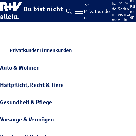
m
ha
Ku
Du bist nicht
de
Ser
Ko
Privatkunde
nd
n
vic
nta
allein.
n
en
me
e
kt
po
lde
rta
n
l
Privatkunden
Firmenkunden
Auto & Wohnen
Haftpflicht, Recht & Tiere
Gesundheit & Pflege
Vorsorge & Vermögen