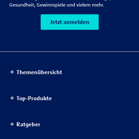
Gesundheit, Gewinnspiele und vielem mehr.
Jetzt anmelden
Themenübersicht
Altersvorsorge
Top-Produkte
Haus & Wohnung
Einkommensvorsorge & Familie
AnsparKombi Safe+Smart
Ratgeber
Elektronikversicherungen
Auslandsreisekrankenversicherung
Haftpflichtversicherungen
Autoversicherung