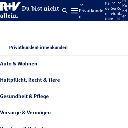
m
ha
Ku
Du bist nicht
de
Ser
Ko
Privatkunde
nd
n
vic
nta
allein.
n
en
me
e
kt
po
lde
rta
n
l
Privatkunden
Firmenkunden
Auto & Wohnen
Haftpflicht, Recht & Tiere
Gesundheit & Pflege
Vorsorge & Vermögen