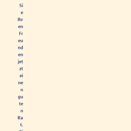
Si
e
Ihr
en
Fr
eu
nd
en
jet
zt
ei
ne
n
gu
te
n
Ra
t.