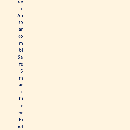
de
r
An
sp
ar
Ko
m
bi
Sa
fe
+S
m
ar
t
fü
r
Ihr
Ki
nd