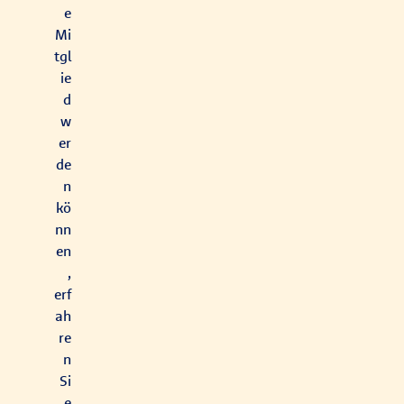
e
Mi
tgl
ie
d
w
er
de
n
kö
nn
en
,
erf
ah
re
n
Si
e