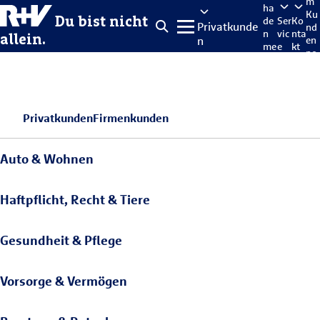
m
ha
Ku
Du bist nicht
de
Ser
Ko
Privatkunde
nd
n
vic
nta
allein.
n
en
me
e
kt
po
lde
rta
n
l
Privatkunden
Firmenkunden
Auto & Wohnen
Haftpflicht, Recht & Tiere
Gesundheit & Pflege
Vorsorge & Vermögen