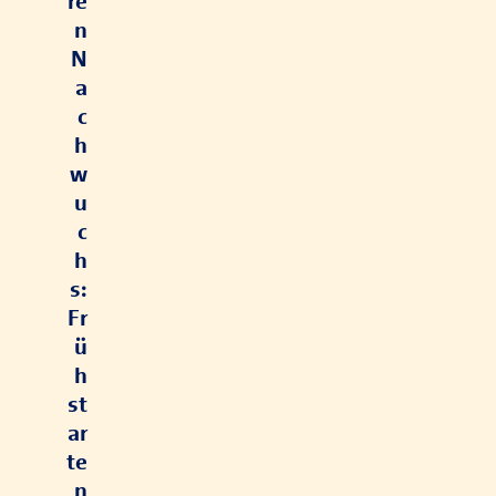
re
n
N
a
c
h
w
u
c
h
s:
Fr
ü
h
st
ar
te
n