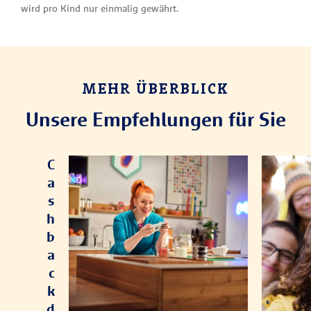
wird pro Kind nur einmalig gewährt.
MEHR ÜBERBLICK
Unsere Empfehlungen für Sie
C
a
s
h
b
a
c
k
d