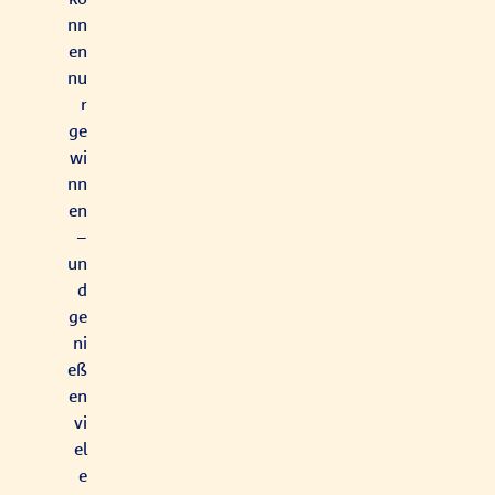
nn
en
nu
r
ge
wi
nn
en
–
un
d
ge
ni
eß
en
vi
el
e