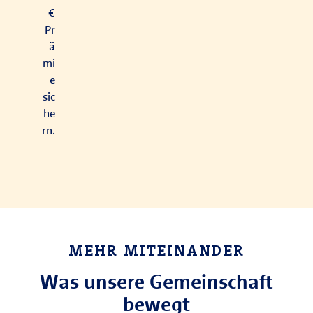
€
Pr
ä
mi
e
sic
he
rn.
MEHR MITEINANDER
Was unsere Gemeinschaft
bewegt