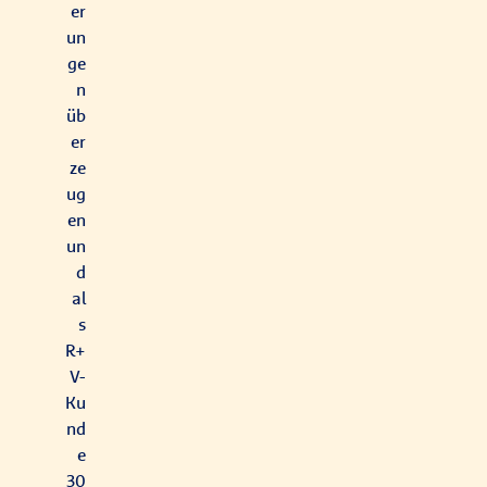
er
un
ge
n
üb
er
ze
ug
en
un
d
al
s
R+
V-
Ku
nd
e
30