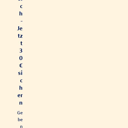
c
h
-
Je
tz
t
3
0
€
si
c
h
er
n
Ge
be
n