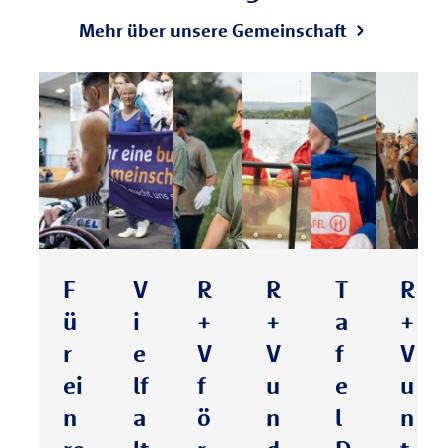
Mehr über unsere Gemeinschaft
F
V
R
R
T
R
ü
i
+
+
a
+
r
e
V
V
f
V
ei
lf
f
u
e
u
n
a
ö
n
l
n