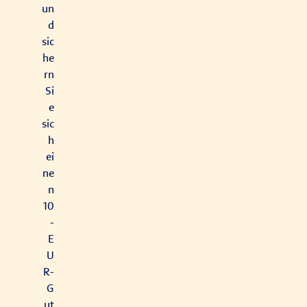
un
d
sic
he
rn
Si
e
sic
h
ei
ne
n
10
-
E
U
R-
G
ut