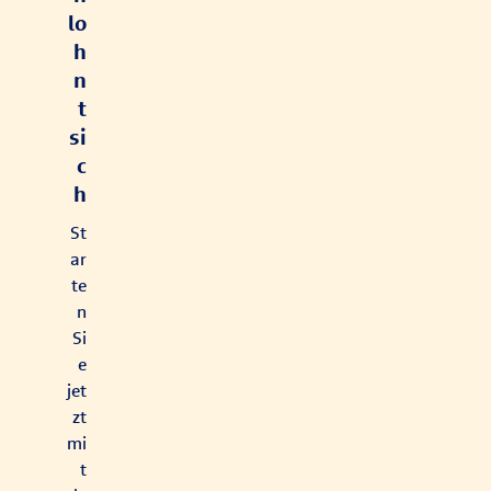
lo
h
n
t
si
c
h
St
ar
te
n
Si
e
jet
zt
mi
t