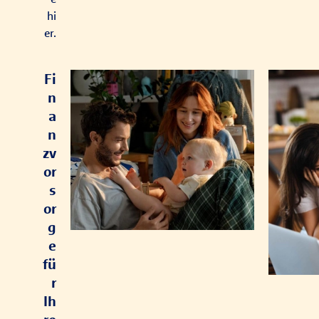
hi
er.
Fi
n
a
n
zv
or
s
or
g
e
fü
r
Ih