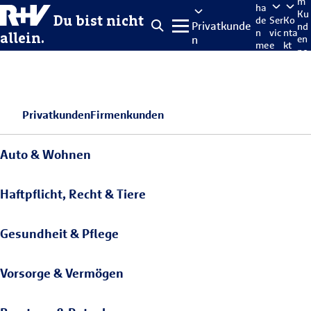
m
ha
Ku
Du bist nicht
de
Ser
Ko
Privatkunde
nd
n
vic
nta
allein.
n
en
me
e
kt
po
lde
rta
n
l
Privatkunden
Firmenkunden
Auto & Wohnen
Haftpflicht, Recht & Tiere
Gesundheit & Pflege
Vorsorge & Vermögen