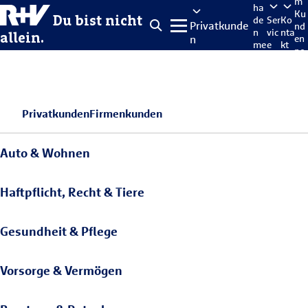
m
ha
Ku
Du bist nicht
de
Ser
Ko
Privatkunde
nd
n
vic
nta
allein.
n
en
me
e
kt
po
lde
rta
n
l
Privatkunden
Firmenkunden
Auto & Wohnen
Haftpflicht, Recht & Tiere
Gesundheit & Pflege
Vorsorge & Vermögen