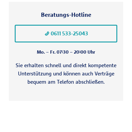
Europas (ohne
Sozialversicherungsabkommen)
Beratungs-Hotline
übernimmt die GKV die Kosten für
medizinische Behandlungen gar nicht.
0611 533-25043
Hier müssen Sie die Kosten komplett
selbst tragen.
Mo. – Fr. 07:30 – 20:00 Uhr
Führerschein &
Sie erhalten schnell und direkt kompetente
Fahrzeugschein:
Denken Sie bei
Unterstützung und können auch Verträge
Autoreisen an Führerschein und
bequem am Telefon abschließen.
Fahrzeugschein (außerhalb der EU ggf.
zusätzlich einen internationalen
Führerschein).
Tipp:
Informieren Sie sich vorab beim
Auswärtigen Amt über die exakten