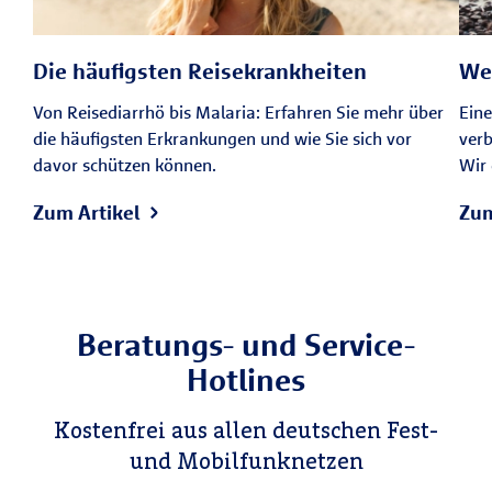
ausgestellt.
schalten Sie nicht benötigte Geräte aus
und leeren Sie Kühlschrank und
Visum/Einreisegenehmigung:
Prüfen
Die häufigsten Reisekrankheiten
Wel
Mülleimer.
Sie vorab, ob Ihr Zielland ein Visum
Von Reisediarrhö bis Malaria: Erfahren Sie mehr über
Eine
oder eine elektronische Genehmigung
die häufigsten Erkrankungen und wie Sie sich vor
ver
(z. B. ESTA) erfordert.
davor schützen können.
Wir 
Krankenversicherungsnachweis:
In
Zum Artikel
Zum
der EU sichert Sie die
EHIC
(auf der
Rückseite Ihrer Versichertenkarte) für
Notfälle ab. Eine zusätzliche private
Auslandsreise-Krankenversicherung
Beratungs- und Service-
(ARKV) wird jedoch dringend empfohlen
Hotlines
– auch innerhalb Europas. Sie deckt
Privatbehandlungen, Zuzahlungen und
Kostenfrei aus allen deutschen Fest-
einen medizinisch notwendigen
und Mobilfunknetzen
Rücktransport ab. In Ländern außerhalb