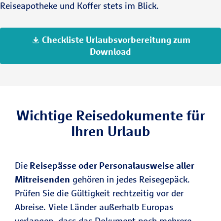
Reiseapotheke und Koffer stets im Blick.
Versicherungsunterlagen griffbereit
ins Handgepäck.
Checkliste Urlaubsvorbereitung zum
Übergeben Sie Ihren Wohnungs- und
Download
Briefkastenschlüssel an Nachbarn,
Freunde oder Familie.
Wichtige Reisedokumente für
Ihren Urlaub
Die
Reisepässe oder Personalausweise aller
Mitreisenden
gehören in jedes Reisegepäck.
Prüfen Sie die Gültigkeit rechtzeitig vor der
Abreise. Viele Länder außerhalb Europas
verlangen, dass das Dokument noch mehrere