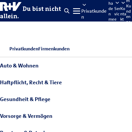
m
ha
Ku
Du bist nicht
de
Ser
Ko
Privatkunde
nd
n
vic
nta
allein.
n
en
me
e
kt
po
lde
rta
n
l
Privatkunden
Firmenkunden
Auto & Wohnen
Haftpflicht, Recht & Tiere
Gesundheit & Pflege
Vorsorge & Vermögen