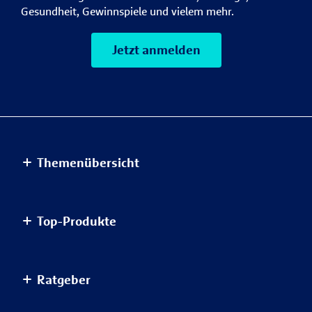
Gesundheit, Gewinnspiele und vielem mehr.
Jetzt anmelden
Themenübersicht
Altersvorsorge
Top-Produkte
Haus & Wohnung
Einkommensvorsorge & Familie
AnsparKombi Safe+Smart
Ratgeber
Elektronikversicherungen
Auslandsreisekrankenversicherung
Haftpflichtversicherungen