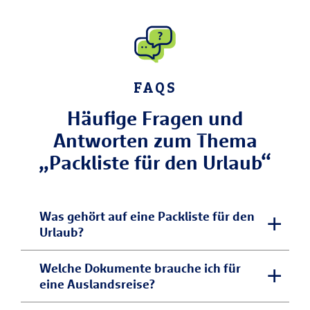
FAQS
Häufige Fragen und
Antworten zum Thema
„Packliste für den Urlaub“
Was gehört auf eine Packliste für den
Urlaub?
Eine vollständige Urlaubspackliste
Welche Dokumente brauche ich für
eine Auslandsreise?
umfasst Reisedokumente, Kleidung,
Hygieneartikel, Medikamente und