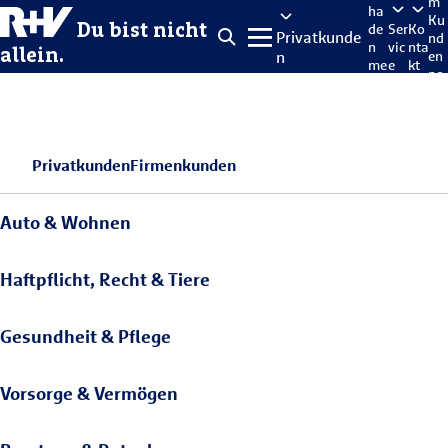
m
ha
Ku
Du bist nicht
de
Ser
Ko
Privatkunde
nd
n
vic
nta
allein.
n
en
me
e
kt
po
lde
rta
n
l
Privatkunden
Firmenkunden
Auto & Wohnen
Haftpflicht, Recht & Tiere
Gesundheit & Pflege
Vorsorge & Vermögen