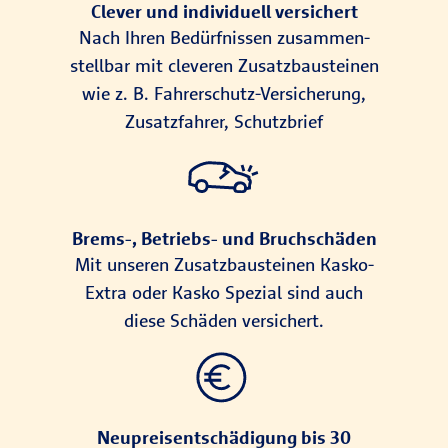
Clever und individuell versichert
Nach Ihren Bedürf­nissen zu­sammen­
stell­bar mit cleveren Zusatz­bau­stei­nen
wie z. B. Fahrer­schutz-Ver­siche­rung,
Zusatz­fahrer, Schutz­brief
Brems-, Be­triebs- und Bruch­schä­den
Mit unseren Zusatzbausteinen Kasko-
Extra oder Kasko Spezial sind auch
diese Schäden versichert.
Neupreisentschädigung bis 30