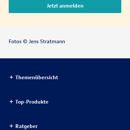
Jetzt anmelden
Fotos © Jens Stratmann
Themenübersicht
Altersvorsorge
Top-Produkte
Haus & Wohnung
Einkommensvorsorge & Familie
AnsparKombi Safe+Smart
Ratgeber
Elektronikversicherungen
Auslandsreisekrankenversicherung