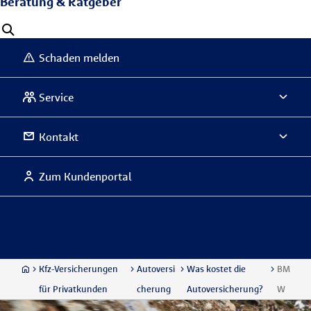
Beratung & Ratgeber
Schaden melden
Service
Kontakt
Zum Kundenportal
Kfz-Versicherungen
Autoversi
Was kostet die
BM
für Privatkunden
cherung
Autoversicherung?
W