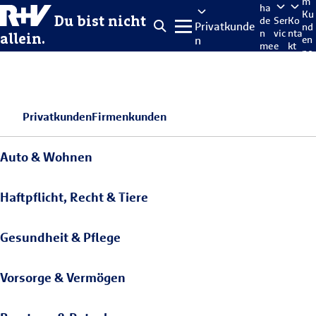
m
ha
Ku
Du bist nicht
de
Ser
Ko
Privatkunde
nd
n
vic
nta
allein.
n
en
me
e
kt
po
lde
rta
n
l
Privatkunden
Firmenkunden
Auto & Wohnen
Haftpflicht, Recht & Tiere
Gesundheit & Pflege
Vorsorge & Vermögen