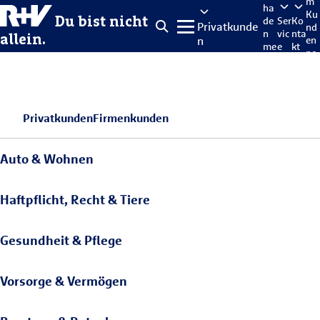
m
ha
Ku
Du bist nicht
de
Ser
Ko
Privatkunde
nd
n
vic
nta
allein.
n
en
me
e
kt
po
lde
rta
n
l
Privatkunden
Firmenkunden
Auto & Wohnen
Haftpflicht, Recht & Tiere
Gesundheit & Pflege
Vorsorge & Vermögen