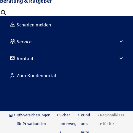
Beratung & Ratgeber
Schaden melden
Service
Kontakt
Zum Kundenportal
Kfz-Versicherungen
Sicher
Rund
Regionalklass
für Privatkunden
unterweg
ums
e für Kfz
s
Auto