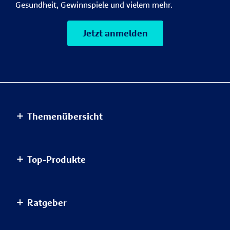
Gesundheit, Gewinnspiele und vielem mehr.
Jetzt anmelden
Themenübersicht
Altersvorsorge
Top-Produkte
Haus & Wohnung
Einkommensvorsorge & Familie
AnsparKombi Safe+Smart
Ratgeber
Elektronikversicherungen
Auslandsreisekrankenversicherung
Haftpflichtversicherungen
Autoversicherung
Ratgeber Übersicht