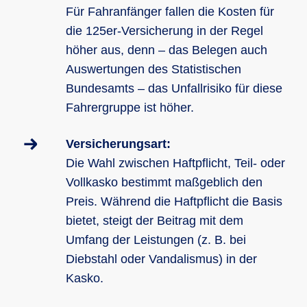
tragen möchten.
gerechtfertigt sind, und wehrt diese im
Bei Wildunfällen und Glasbruch:
Für Fahranfänger fallen die Kosten für
Zweifelsfall ab.
Kollisionen mit Tieren oder Schäden an
Wenn Ihr 125er-Motorrad oder -Roller
die 125er-Versicherung in der Regel
der Verglasung des Fahrzeugs werden
finanziert ist, sichert die Vollkasko nicht
höher aus, denn – das Belegen auch
abgedeckt, was bei Alltagsnutzung
nur das Fahrzeug ab, sondern sorgt
Auswertungen des Statistischen
schnell relevant werden kann.
auch dafür, dass Sie die Restschuld im
Bundesamts – das Unfallrisiko für diese
Falle eines Totalschadens nicht allein
Fahrergruppe ist höher.
tragen müssen.
Versicherungsart:
Die Wahl zwischen Haftpflicht, Teil- oder
Vollkasko bestimmt maßgeblich den
Preis. Während die Haftpflicht die Basis
bietet, steigt der Beitrag mit dem
Umfang der Leistungen (z. B. bei
Diebstahl oder Vandalismus) in der
Kasko.