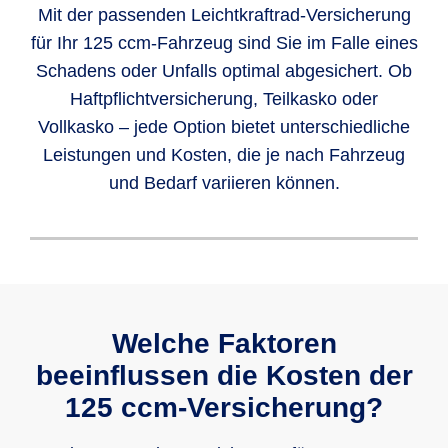
Mit der passenden Leichtkraftrad-Versicherung
für Ihr 125 ccm-Fahrzeug sind Sie im Falle eines
Schadens oder Unfalls optimal abgesichert. Ob
Haftpflichtversicherung, Teilkasko oder
Vollkasko – jede Option bietet unterschiedliche
Leistungen und Kosten, die je nach Fahrzeug
und Bedarf variieren können.
Die
Haftpflichtversicherung
ist für 125er-
Die
Teilkasko
ist eine
freiwillige
Die freiwillige Vollkaskoversicherung für
Roller oder -Motorräder
gesetzlich
Versicherung
für 125er-Motorräder oder -
125 ccm-Fahrzeuge bietet den
vorgeschrieben
. Sie müssen sie
Roller. Sie sichert Sie vor
Schäden am
umfassendsten Schutz
. Sie ergänzt die
Welche Faktoren
abschließen, um am Straßenverkehr
eigenen Fahrzeug
ab, die durch
gesetzlich vorgeschriebene Haftpflicht
beeinflussen die Kosten der
teilnehmen zu dürfen.
Diebstahl, Glasbruch,
Wildunfälle
, Sturm
sowie die Teilkasko und
deckt zusätzlich
oder Hagelschäden entstehen. Die
125 ccm-Versicherung?
Schäden am eigenen Fahrzeug durch
Teilkasko bietet damit eine zusätzliche
selbstverschuldete Unfälle oder
Wann greift die