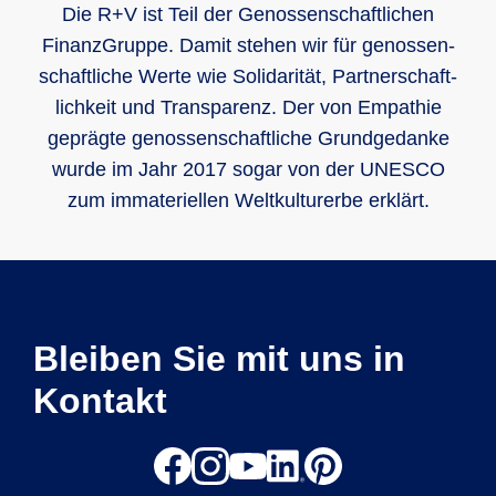
Die R+V ist Teil der Genos­sen­schaft­lichen
Finanz­Gruppe. Damit stehen wir für genos­sen­
schaft­liche Werte wie Soli­darität, Part­ner­schaft­
lich­keit und Trans­parenz. Der von Empathie
geprägte genos­sen­schaft­liche Grund­gedanke
wurde im Jahr 2017 sogar von der UNESCO
zum imma­teri­ellen Welt­kultur­erbe erklärt.
Bleiben Sie mit uns in
Kontakt