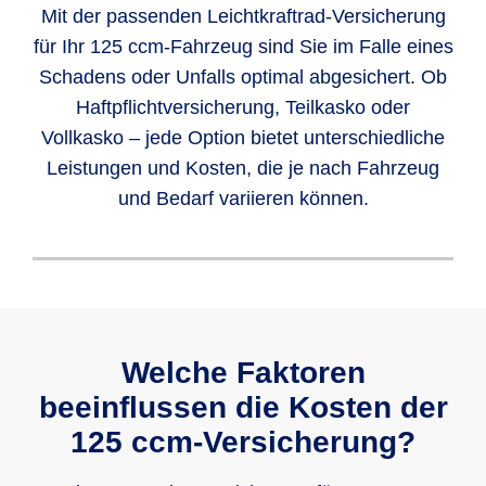
Mit der passenden Leichtkraftrad-Versicherung
für Ihr 125 ccm-Fahrzeug sind Sie im Falle eines
Schadens oder Unfalls optimal abgesichert. Ob
Haftpflichtversicherung, Teilkasko oder
Vollkasko – jede Option bietet unterschiedliche
Leistungen und Kosten, die je nach Fahrzeug
und Bedarf variieren können.
Die
Haftpflichtversicherung
ist für 125er-
Die
Teilkasko
ist eine
freiwillige
Die freiwillige Vollkaskoversicherung für
Roller oder -Motorräder
gesetzlich
Versicherung
für 125er-Motorräder oder -
125 ccm-Fahrzeuge bietet den
vorgeschrieben
. Sie müssen sie
Roller. Sie sichert Sie vor
Schäden am
umfassendsten Schutz
. Sie ergänzt die
Welche Faktoren
abschließen, um am Straßenverkehr
eigenen Fahrzeug
ab, die durch
gesetzlich vorgeschriebene Haftpflicht
beeinflussen die Kosten der
teilnehmen zu dürfen.
Diebstahl, Glasbruch,
Wildunfälle
, Sturm
sowie die Teilkasko und
deckt zusätzlich
oder Hagelschäden entstehen. Die
125 ccm-Versicherung?
Schäden am eigenen Fahrzeug durch
Teilkasko bietet damit eine zusätzliche
selbstverschuldete Unfälle oder
Wann greift die