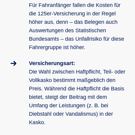
tragen möchten.
gerechtfertigt sind, und wehrt diese im
Bei Wildunfällen und Glasbruch:
Für Fahranfänger fallen die Kosten für
Zweifelsfall ab.
Kollisionen mit Tieren oder Schäden an
Wenn Ihr 125er-Motorrad oder -Roller
die 125er-Versicherung in der Regel
der Verglasung des Fahrzeugs werden
finanziert ist, sichert die Vollkasko nicht
höher aus, denn – das Belegen auch
abgedeckt, was bei Alltagsnutzung
nur das Fahrzeug ab, sondern sorgt
Auswertungen des Statistischen
schnell relevant werden kann.
auch dafür, dass Sie die Restschuld im
Bundesamts – das Unfallrisiko für diese
Falle eines Totalschadens nicht allein
Fahrergruppe ist höher.
tragen müssen.
Versicherungsart:
Die Wahl zwischen Haftpflicht, Teil- oder
Vollkasko bestimmt maßgeblich den
Preis. Während die Haftpflicht die Basis
bietet, steigt der Beitrag mit dem
Umfang der Leistungen (z. B. bei
Diebstahl oder Vandalismus) in der
Kasko.