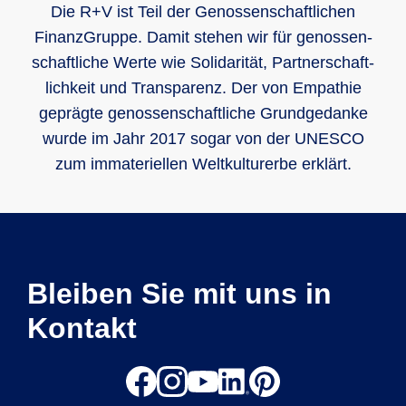
Die R+V ist Teil der Genos­sen­schaft­lichen
Finanz­Gruppe. Damit stehen wir für genos­sen­
schaft­liche Werte wie Soli­darität, Part­ner­schaft­
lich­keit und Trans­parenz. Der von Empathie
geprägte genos­sen­schaft­liche Grund­gedanke
wurde im Jahr 2017 sogar von der UNESCO
zum imma­teri­ellen Welt­kultur­erbe erklärt.
Bleiben Sie mit uns in
Kontakt