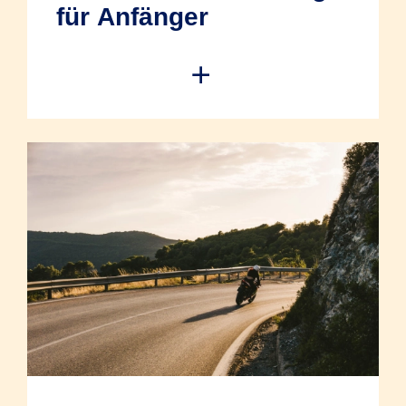
für Anfänger
Der Start in die Motorradwelt ist
aufregend, bringt aber auch
Verantwortung mit sich. Gerade
Fahranfänger haben ein erhöhtes
Unfallrisiko, was sich auf die Kosten der
Versicherung auswirkt. Umso wichtiger ist
es, von Anfang an gut abgesichert zu
sein. Wenn Sie wissen, welche
Versicherung für Sie sinnvoll ist und wie
Sie trotz höherer Beiträge sparen können,