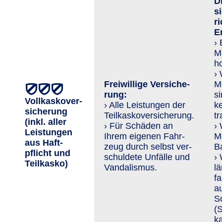
D
si
r
E
›
M
h
›
Freiwillige Ver­siche­
M
rung:
s
Vollkaskover­
› Alle Leistungen der
ke
sicherung
Teilkaskoversicherung.
tr
(inkl. aller
› Für Schäden an
›
Leis­tungen
Ihrem eigenen Fahr­
M
aus Haft­
zeug durch selbst ver­
Ba
pflicht und
schuldete Unfälle und
›
Teil­kasko)
Van­da­lis­mus.
l
f
au
S
(
k