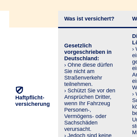
Was ist versichert?
W
Di
L
Gesetzlich
›
vorgeschrieben in
ei
Deutschland:
g
› Ohne diese dürfen
e
Sie nicht am
An
Straßenverkehr
e
teilnehmen.
Wi
› Schützt Sie vor den
›
An­sprü­chen Dritter,
Haftpflicht­
S
wenn Ihr Fahrzeug
versicherung
k
Personen-,
b
Vermögens- oder
U
Sachschäden
st
verursacht.
Ma
› Jedoch sind keine