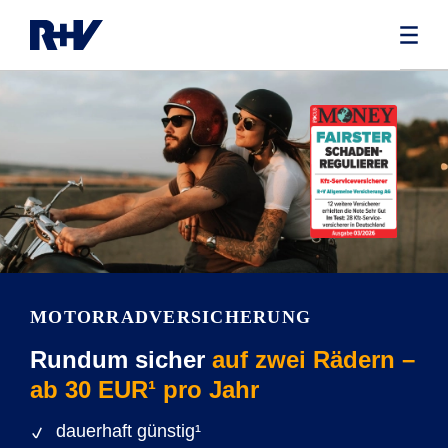
MOTORRADVERSICHERUNG
Rundum sicher
auf zwei Rädern –
ab 30 EUR¹ pro Jahr
dauerhaft günstig¹