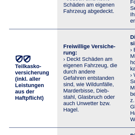
F
Schäden am eigenen
S
Fahrzeug abgedeckt.
I
en
D
s
Freiwillige Versi­che­
›
rung:
Mo
› Deckt Schäden am
h
eigenen Fahrzeug, die
Teilkasko­
ka
durch andere
versicherung
›
Gefahren entstanden
(inkl. aller
S
sind, wie Wild­unfälle,
Leis­tungen
Mo
Marder­bisse, Dieb­
aus der
b
stahl, Glasbruch oder
Haftpflicht)
z.
auch Un­wetter bzw.
G
Hagel.
H
Wi