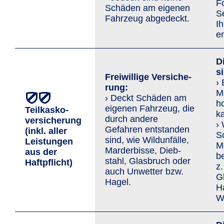
F
Schäden am eigenen
S
Fahrzeug abgedeckt.
I
en
D
s
Freiwillige Versi­che­
›
rung:
Mo
› Deckt Schäden am
h
eigenen Fahrzeug, die
Teilkasko­
ka
durch andere
versicherung
›
Gefahren entstanden
(inkl. aller
S
sind, wie Wild­unfälle,
Leis­tungen
Mo
Marder­bisse, Dieb­
aus der
b
stahl, Glasbruch oder
Haftpflicht)
z.
auch Un­wetter bzw.
G
Hagel.
H
Wi