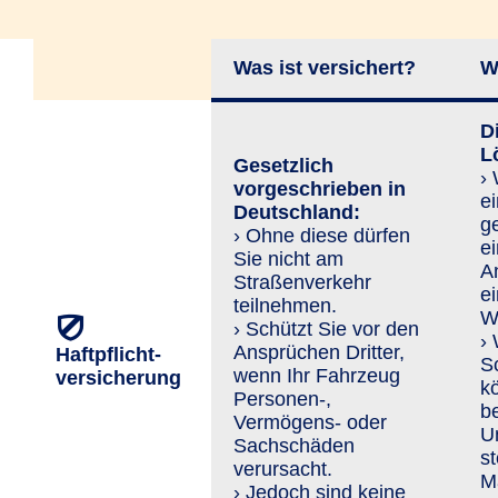
Was ist versichert?
W
Di
L
Gesetzlich
›
vorgeschrieben in
ei
Deutschland:
g
› Ohne diese dürfen
e
Sie nicht am
An
Straßenverkehr
e
teilnehmen.
Wi
› Schützt Sie vor den
›
An­sprü­chen Dritter,
Haftpflicht­
S
wenn Ihr Fahrzeug
versicherung
k
Personen-,
b
Vermögens- oder
U
Sachschäden
st
verursacht.
Ma
› Jedoch sind keine