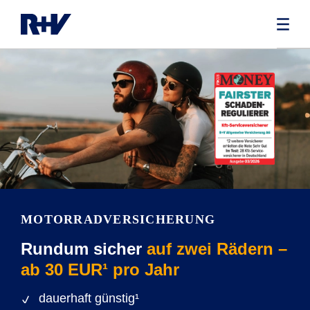
MOTORRADVERSICHERUNG
Rundum sicher
auf zwei Rädern –
ab 30 EUR¹ pro Jahr
dauerhaft günstig¹