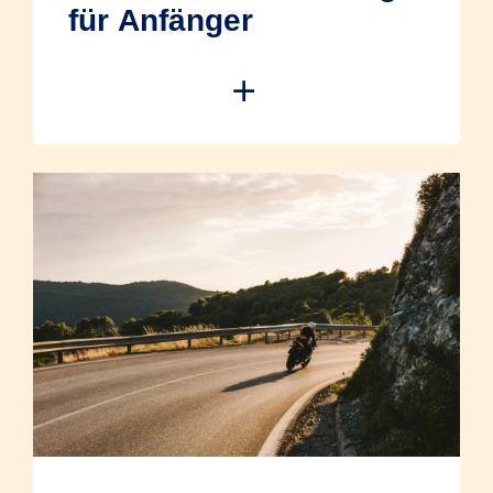
für Anfänger
Der Start in die Motorradwelt ist
aufregend, bringt aber auch
Verantwortung mit sich. Gerade
Fahranfänger haben ein erhöhtes
Unfallrisiko, was sich auf die Kosten der
Versicherung auswirkt. Umso wichtiger ist
es, von Anfang an gut abgesichert zu
sein. Wenn Sie wissen, welche
Versicherung für Sie sinnvoll ist und wie
Sie trotz höherer Beiträge sparen können,