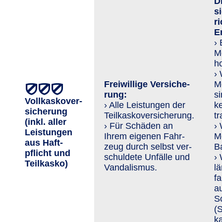
D
si
r
E
›
M
h
›
Freiwillige Ver­siche­
M
rung:
s
Vollkaskover­
› Alle Leistungen der
ke
sicherung
Teilkaskoversicherung.
tr
(inkl. aller
› Für Schäden an
›
Leis­tungen
Ihrem eigenen Fahr­
M
aus Haft­
zeug durch selbst ver­
Ba
pflicht und
schuldete Unfälle und
›
Teil­kasko)
Van­da­lis­mus.
l
f
au
S
(
k