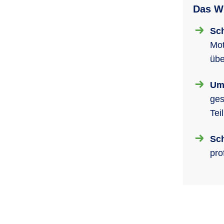
Das Wi
Sch
Mot
übe
Um
ges
Tei
Sch
pro