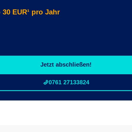
b 30 EUR¹ pro Jahr
Jetzt abschließen!
0761 27133824