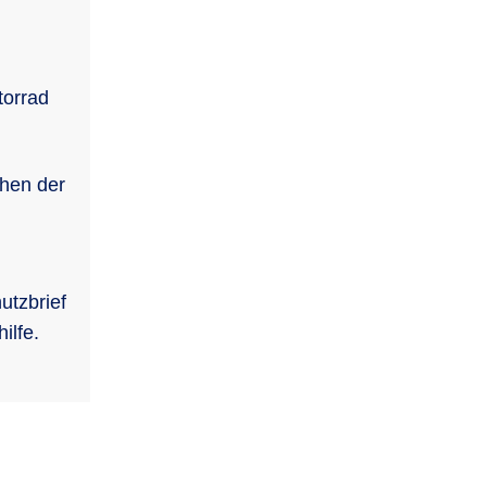
torrad
hen der
tzbrief
ilfe.