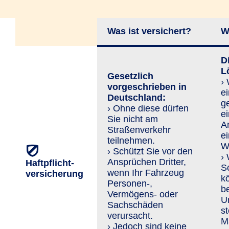
Was ist versichert?
W
Di
L
Gesetzlich
›
vorgeschrieben in
ei
Deutschland:
g
› Ohne diese dürfen
e
Sie nicht am
An
Straßenverkehr
e
teilnehmen.
Wi
› Schützt Sie vor den
›
An­sprü­chen Dritter,
Haftpflicht­
S
wenn Ihr Fahrzeug
versicherung
k
Personen-,
b
Vermögens- oder
U
Sachschäden
st
verursacht.
Ma
› Jedoch sind keine