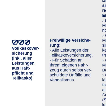
D
si
r
E
›
M
h
›
Freiwillige Ver­siche­
M
rung:
s
Vollkaskover­
› Alle Leistungen der
ke
sicherung
Teilkaskoversicherung.
tr
(inkl. aller
› Für Schäden an
›
Leis­tungen
Ihrem eigenen Fahr­
M
aus Haft­
zeug durch selbst ver­
Ba
pflicht und
schuldete Unfälle und
›
Teil­kasko)
Van­da­lis­mus.
l
f
au
S
(
k