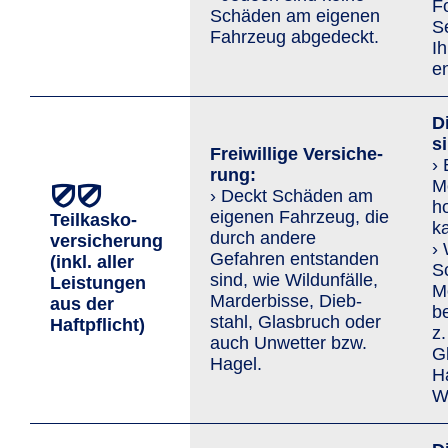
F
Schäden am eigenen
S
Fahrzeug abgedeckt.
I
en
D
s
Freiwillige Versi­che­
›
rung:
Mo
› Deckt Schäden am
h
eigenen Fahrzeug, die
Teilkasko­
ka
durch andere
versicherung
›
Gefahren entstanden
(inkl. aller
S
sind, wie Wild­unfälle,
Leis­tungen
Mo
Marder­bisse, Dieb­
aus der
b
stahl, Glasbruch oder
Haftpflicht)
z.
auch Un­wetter bzw.
G
Hagel.
H
Wi