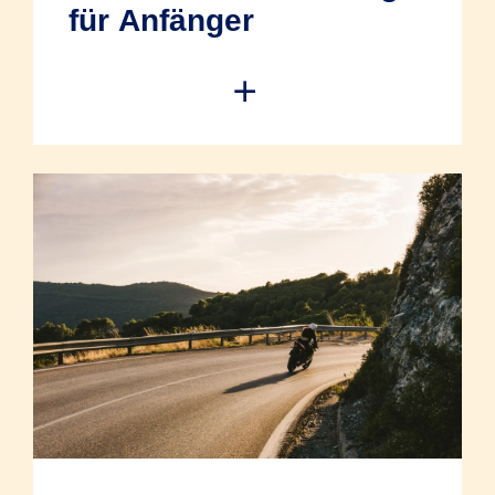
für Anfänger
Der Start in die Motorradwelt ist
aufregend, bringt aber auch
Verantwortung mit sich. Gerade
Fahranfänger haben ein erhöhtes
Unfallrisiko, was sich auf die Kosten der
Versicherung auswirkt. Umso wichtiger ist
es, von Anfang an gut abgesichert zu
sein. Wenn Sie wissen, welche
Versicherung für Sie sinnvoll ist und wie
Sie trotz höherer Beiträge sparen können,