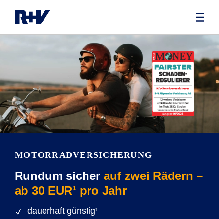
MOTORRADVERSICHERUNG
Rundum sicher
auf zwei Rädern –
ab 30 EUR¹ pro Jahr
dauerhaft günstig¹