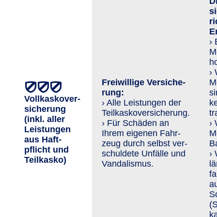
D
si
r
E
›
M
h
›
Freiwillige Ver­siche­
M
rung:
s
Vollkaskover­
› Alle Leistungen der
ke
sicherung
Teilkaskoversicherung.
tr
(inkl. aller
› Für Schäden an
›
Leis­tungen
Ihrem eigenen Fahr­
M
aus Haft­
zeug durch selbst ver­
Ba
pflicht und
schuldete Unfälle und
›
Teil­kasko)
Van­da­lis­mus.
l
f
au
S
(
k