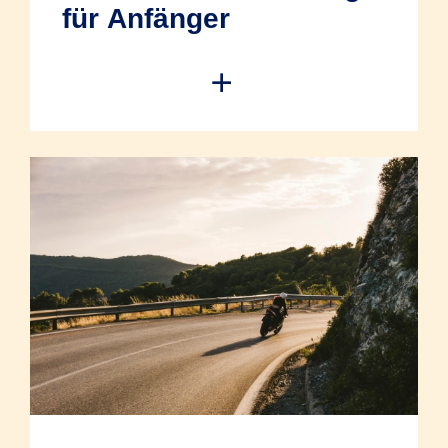
für Anfänger
Der Start in die Motorradwelt ist
aufregend, bringt aber auch
Verantwortung mit sich. Gerade
Fahranfänger haben ein erhöhtes
Unfallrisiko, was sich auf die Kosten der
Versicherung auswirkt. Umso wichtiger ist
es, von Anfang an gut abgesichert zu
sein. Wenn Sie wissen, welche
Versicherung für Sie sinnvoll ist und wie
Sie trotz höherer Beiträge sparen können,