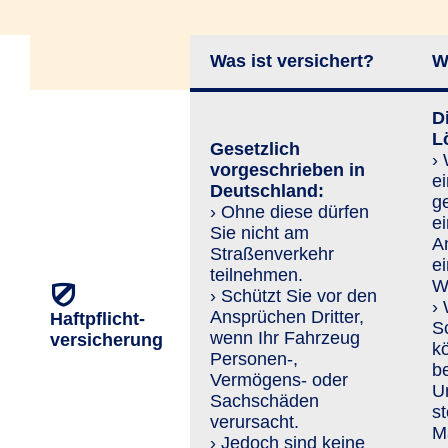
Was ist versichert?
W
Di
L
Gesetzlich
›
vorgeschrieben in
ei
Deutschland:
g
› Ohne diese dürfen
e
Sie nicht am
An
Straßenverkehr
e
teilnehmen.
Wi
› Schützt Sie vor den
›
An­sprü­chen Dritter,
Haftpflicht­
S
wenn Ihr Fahrzeug
versicherung
k
Personen-,
b
Vermögens- oder
U
Sachschäden
st
verursacht.
Ma
› Jedoch sind keine