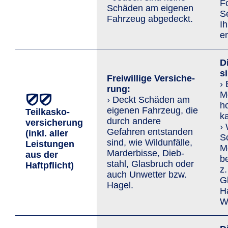
F
Schäden am eigenen
S
Fahrzeug abgedeckt.
I
en
D
s
Freiwillige Versi­che­
›
rung:
Mo
› Deckt Schäden am
h
eigenen Fahrzeug, die
Teilkasko­
ka
durch andere
versicherung
›
Gefahren entstanden
(inkl. aller
S
sind, wie Wild­unfälle,
Leis­tungen
Mo
Marder­bisse, Dieb­
aus der
b
stahl, Glasbruch oder
Haftpflicht)
z.
auch Un­wetter bzw.
G
Hagel.
H
Wi