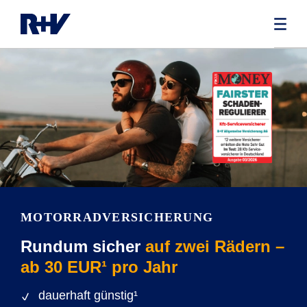
MOTORRADVERSICHERUNG
Rundum sicher
auf zwei Rädern –
ab 30 EUR¹ pro Jahr
dauerhaft günstig¹