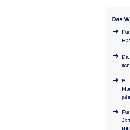
Das Wi
Für
Haft
Di
lic
Ein
Mär
jäh
Für
Jah
Beg