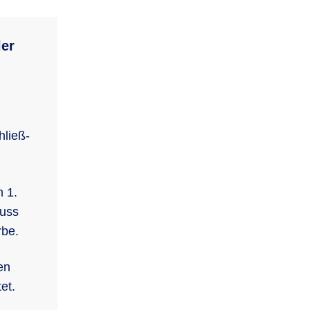
ler
chließ­
 1.
muss
rbe.
en
et.