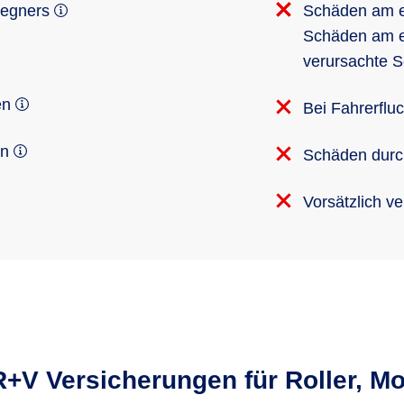
gegners
Schäden am 
Schäden am ei
verursachte 
en
Bei Fahrerflu
en
Schäden durch
Vorsätzlich v
R+V Versicherungen für Roller, M