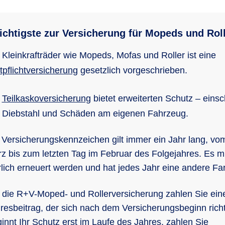
chtigste zur Versicherung für Mopeds und Rol
 Klein­kraft­räder wie Mopeds, Mofas und Roller ist eine
­pflicht­ver­si­che­rung
gesetzlich vorgeschrieben.
e
Teil­kas­ko­ver­si­che­rung
bie­tet er­wei­ter­ten Schutz – ein­s
h Dieb­stahl und Schä­den am ei­ge­nen Fahr­zeug.
 Versicherungskennzeichen gilt immer ein Jahr lang, vom
z bis zum letzten Tag im Februar des Folgejahres. Es 
rlich erneuert werden und hat jedes Jahr eine andere Fa
 die R+V-Moped- und Rollerversicherung zahlen Sie ein
resbeitrag, der sich nach dem Versicherungsbeginn richt
innt Ihr Schutz erst im Laufe des Jahres, zahlen Sie