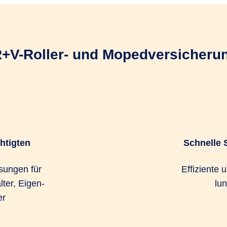
 R+V-Roller- und Mopedversicherun
chtigten
Schnelle 
­sun­gen für
Effiziente 
lter, Eigen­
lun
er