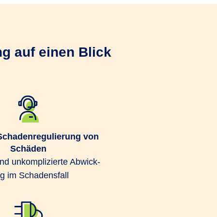
g auf einen Blick
Schaden­regulierung von
Schäden
und unkompli­zierte Abwick­
g im Schadens­fall