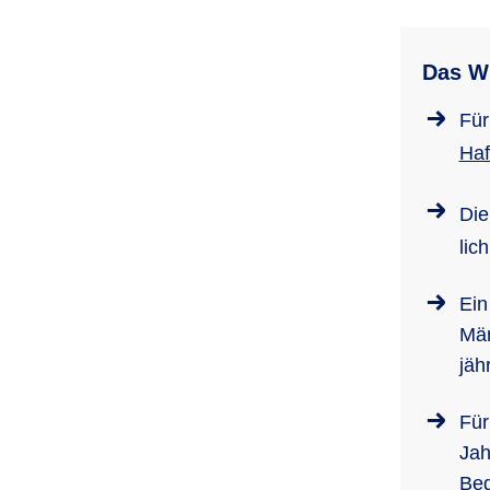
Das Wi
Für
Haft
Di
lic
Ein
Mär
jäh
Für
Jah
Beg