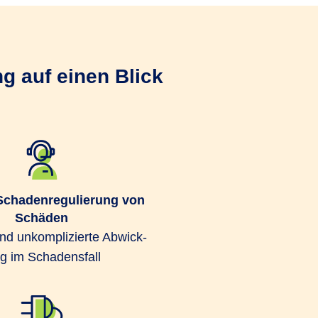
g auf einen Blick
Schaden­regulierung von
Schäden
und unkompli­zierte Abwick­
g im Schadens­fall