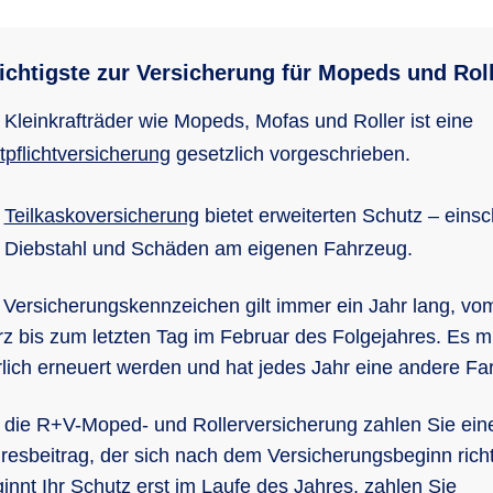
chtigste zur Versicherung für Mopeds und Rol
 Klein­kraft­räder wie Mopeds, Mofas und Roller ist eine
­pflicht­ver­si­che­rung
gesetzlich vorgeschrieben.
e
Teil­kas­ko­ver­si­che­rung
bie­tet er­wei­ter­ten Schutz – ein­s
h Dieb­stahl und Schä­den am ei­ge­nen Fahr­zeug.
 Versicherungskennzeichen gilt immer ein Jahr lang, vom
z bis zum letzten Tag im Februar des Folgejahres. Es 
rlich erneuert werden und hat jedes Jahr eine andere Fa
 die R+V-Moped- und Rollerversicherung zahlen Sie ein
resbeitrag, der sich nach dem Versicherungsbeginn richt
innt Ihr Schutz erst im Laufe des Jahres, zahlen Sie