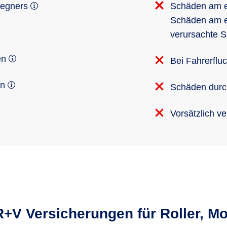
gegners
Schäden am 
Schäden am ei
verursachte 
en
Bei Fahrerflu
en
Schäden durch
Vorsätzlich v
R+V Versicherungen für Roller, M