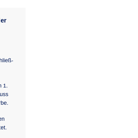
ler
chließ­
 1.
muss
rbe.
en
et.