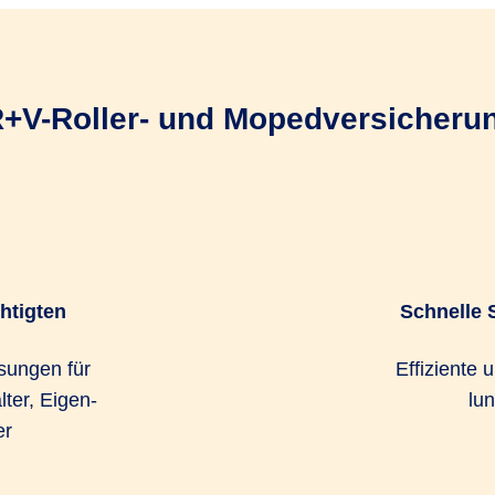
 R+V-Roller- und Mopedversicherun
chtigten
Schnelle 
­sun­gen für
Effiziente 
lter, Eigen­
lun
er