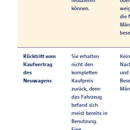
reduzieren
oder
können.
weig
die
Män
bese
Rücktritt vom
Sie erhalten
Kei
Kaufvertrag
nicht den
Nac
des
kompletten
und 
Neuwagens
Kaufpreis
Bese
zurück, denn
Män
das Fahrzeug
befand sich
meist bereits in
Benutzung.
Eine