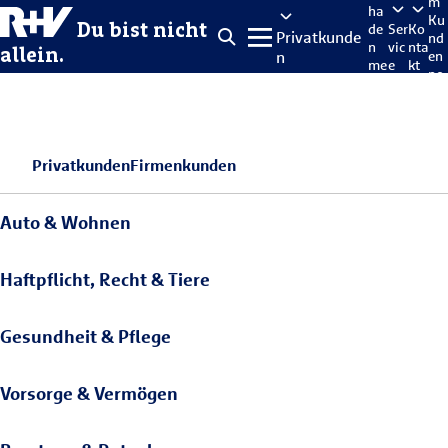
m
ha
Ku
Du bist nicht
de
Ser
Ko
Privatkunde
nd
n
vic
nta
allein.
n
en
me
e
kt
po
lde
rta
n
l
Privatkunden
Firmenkunden
Auto & Wohnen
Haftpflicht, Recht & Tiere
Gesundheit & Pflege
Vorsorge & Vermögen