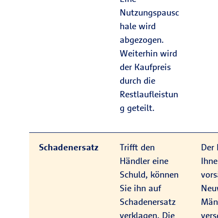
Nutzungspausc
hale wird
abgezogen.
Weiterhin wird
der Kaufpreis
durch die
Restlaufleistun
g geteilt.
Schadenersatz
Trifft den
Der 
Händler eine
Ihn
Schuld, können
vors
Sie ihn auf
Neu
Schadenersatz
Män
verklagen. Die
vers