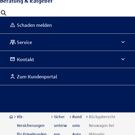
Beratung & Ratgeber
Schaden melden
Service
Kontakt
Zum Kundenportal
Kfz-
Sicher
Rund
Rückgaberecht
Versicherungen
unterw
ums
Neuwagen bei
für Privatkunden
egs
Auto
Mängeln