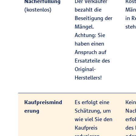
Nacherfüllung
Der Verkäufer
Kos
(kostenlos)
bezahlt die
Män
Beseitigung der
in R
Mängel.
steh
Achtung: Sie
haben einen
Anspruch auf
Ersatzteile des
Original-
Herstellers!
Kaufpreismind
Es erfolgt eine
Kei
erung
Schätzung, um
Nac
wie viel Sie den
erfo
Kaufpreis
des 