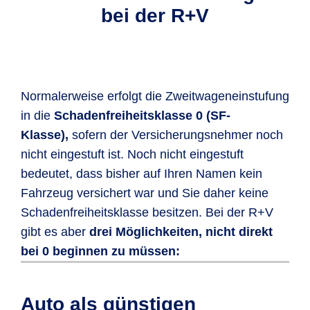
bei der R+V
Normalerweise erfolgt die Zweitwageneinstufung
in die
Schadenfreiheitsklasse 0 (SF-
Klasse),
sofern der Versicherungsnehmer noch
nicht eingestuft ist. Noch nicht eingestuft
bedeutet, dass bisher auf Ihren Namen kein
Fahrzeug versichert war und Sie daher keine
Schadenfreiheitsklasse besitzen. Bei der R+V
gibt es aber
drei Möglichkeiten, nicht direkt
bei 0 beginnen zu müssen:
Sofern Sie
keinen Schadenverlauf
bei
Um Ihren Zweitwagen in Klasse 1 zu
Erfüllen Sie folgende Bedingungen,
Ihrer letzten Versicherung vorliegen
versichern, müssen Sie
können Sie Ihren Zweitwagen dank der
Auto als günstigen