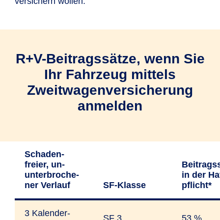
versichern wollen.
Lebenspartner/in
(AGB I.2.2.3).
R+V-Beitragssätze, wenn Sie
Ihr Fahrzeug mittels
Zweitwagenversicherung
anmelden
Schaden­
freier, un­
Beitrags­
unter­bro­che­
in der Ha
ner Ver­lauf
SF-Klasse
pflicht*
3 Kalender­
SF 3
53 %