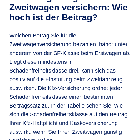
haben und Sie
ebenfalls schadenfrei gefahren
Zweitwagenregelung sogar mit SF-Klasse
Zweitwagen versichern: Wie
Ihre
Fahrerlaubnis mindestens ein
sein.
Zudem müssen Sie folgende
3 günstig versichern:
hoch ist der Beitrag?
Jahr
besitzen, erfolgt eine Einstufung in
Voraussetzungen erfüllen:
Ihr bereits versichertes Fahrzeug
Schadenfreiheitsklasse ½.
Ihr Erstfahrzeug ist
mindestens in SF-
(Erstfahrzeug) ist mindestens in SF-
Welchen Betrag Sie für die
Klasse 1
versichert.
Klasse 3 eingestuft.
Zweitwagenversicherung bezahlen, hängt unter
anderem von der SF-Klasse beim Erstwagen ab.
Das Erstfahrzeug muss ein
Pkw,
Sowohl Sie als auch der Fahrer des
Liegt diese mindestens in
Kraftrad, Leichtkraftrad, Lkw (bis
zusätzlichen Fahrzeugs
Schadenfreiheitsklasse drei, kann sich das
3,5 t) oder ein Camping-Kfz
sein.
sind
mindestens 23 Jahre alt.
positiv auf die Einstufung beim Zweitfahrzeug
Die
Zulassung des
Die Zulassung beider Autos erfolgt auf
auswirken. Die Kfz-Versicherung ordnet jeder
Erstfahrzeugs
läuft auf Sie, Ihre/n
Sie oder eine gleichgestellte Person
Schadenfreiheitsklasse einen bestimmten
Ehepartner/in, Ihre/n eingetragene/n
des ersten Wagens. Gleichgestellt sind
Beitragssatz zu. In der Tabelle sehen Sie, wie
Lebenspartner/in oder in häuslicher
Ihnen hierbei
Lebenspartner/in,
sich die Schadenfreiheitsklasse auf den Beitrag
Gemeinschaft lebende/r
Ehepartner/in, in häuslicher
Ihrer Kfz-Haftpflicht und Kaskoversicherung
Lebenspartner/in.
Gemeinschaft lebende/r
auswirkt, wenn Sie Ihren Zweitwagen günstig
Lebenspartner/in und eingetragene