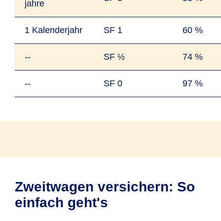
jahre
1 Kalender­jahr
SF 1
60 %
--
SF ½
74 %
--
SF 0
97 %
Zweitwagen versichern: So
einfach geht's