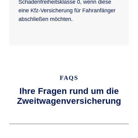
Schadenfreiheitsklasse 0, wenn diese
eine Kfz-Versicherung für Fahranfänger
abschließen möchten.
FAQS
Ihre Fragen rund um die
Zweitwagenversicherung
Wenn Sie einen Zweitwagen versichern,
Wenn Sie bei der R+V eine Pkw-
Eine Sondereinstufung Ihrer
Bei der R+V haben Sie die Möglichkeit, so