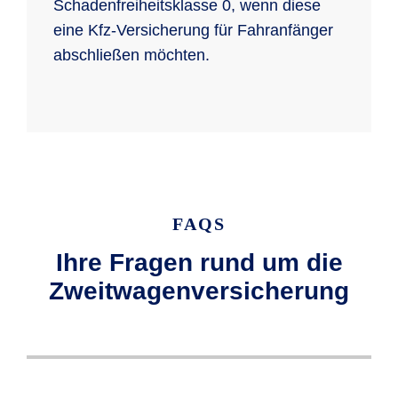
Schadenfreiheitsklasse 0, wenn diese
eine Kfz-Versicherung für Fahranfänger
abschließen möchten.
FAQS
Ihre Fragen rund um die
Zweitwagenversicherung
Wenn Sie einen Zweitwagen versichern,
Wenn Sie bei der R+V eine Pkw-
Eine Sondereinstufung Ihrer
Bei der R+V haben Sie die Möglichkeit, so