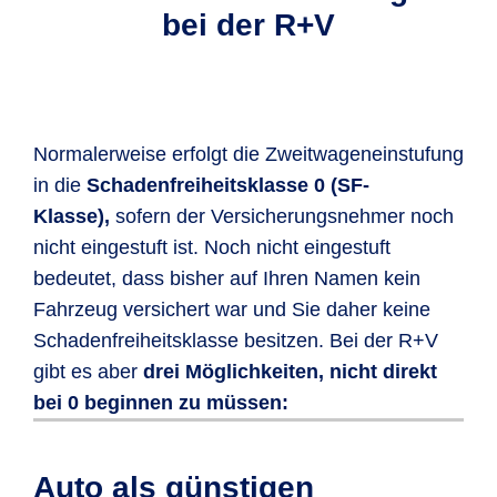
bei der R+V
Normalerweise erfolgt die Zweitwageneinstufung
in die
Schadenfreiheitsklasse 0 (SF-
Klasse),
sofern der Versicherungsnehmer noch
nicht eingestuft ist. Noch nicht eingestuft
bedeutet, dass bisher auf Ihren Namen kein
Fahrzeug versichert war und Sie daher keine
Schadenfreiheitsklasse besitzen. Bei der R+V
gibt es aber
drei Möglichkeiten, nicht direkt
bei 0 beginnen zu müssen:
Sofern Sie
keinen Schadenverlauf
bei
Um Ihren Zweitwagen in Klasse 1 zu
Erfüllen Sie folgende Bedingungen,
Ihrer letzten Versicherung vorliegen
versichern, müssen Sie
können Sie Ihren Zweitwagen dank der
Auto als günstigen