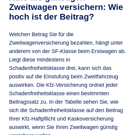
haben und Sie
ebenfalls schadenfrei gefahren
Zweitwagenregelung sogar mit SF-Klasse
Zweitwagen versichern: Wie
Ihre
Fahrerlaubnis mindestens ein
sein.
Zudem müssen Sie folgende
3 günstig versichern:
hoch ist der Beitrag?
Jahr
besitzen, erfolgt eine Einstufung in
Voraussetzungen erfüllen:
Ihr bereits versichertes Fahrzeug
Schadenfreiheitsklasse ½.
Ihr Erstfahrzeug ist
mindestens in SF-
(Erstfahrzeug) ist mindestens in SF-
Welchen Betrag Sie für die
Klasse 1
versichert.
Klasse 3 eingestuft.
Zweitwagenversicherung bezahlen, hängt unter
anderem von der SF-Klasse beim Erstwagen ab.
Das Erstfahrzeug muss ein
Pkw,
Sowohl Sie als auch der Fahrer des
Liegt diese mindestens in
Kraftrad, Leichtkraftrad, Lkw (bis
zusätzlichen Fahrzeugs
Schadenfreiheitsklasse drei, kann sich das
3,5 t) oder ein Camping-Kfz
sein.
sind
mindestens 23 Jahre alt.
positiv auf die Einstufung beim Zweitfahrzeug
Die
Zulassung des
Die Zulassung beider Autos erfolgt auf
auswirken. Die Kfz-Versicherung ordnet jeder
Erstfahrzeugs
läuft auf Sie, Ihre/n
Sie oder eine gleichgestellte Person
Schadenfreiheitsklasse einen bestimmten
Ehepartner/in, Ihre/n eingetragene/n
des ersten Wagens. Gleichgestellt sind
Beitragssatz zu. In der Tabelle sehen Sie, wie
Lebenspartner/in oder in häuslicher
Ihnen hierbei
Lebenspartner/in,
sich die Schadenfreiheitsklasse auf den Beitrag
Gemeinschaft lebende/r
Ehepartner/in, in häuslicher
Ihrer Kfz-Haftpflicht und Kaskoversicherung
Lebenspartner/in.
Gemeinschaft lebende/r
auswirkt, wenn Sie Ihren Zweitwagen günstig
Lebenspartner/in und eingetragene