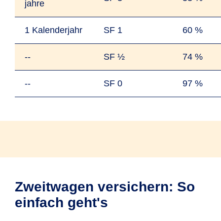
jahre
1 Kalender­jahr
SF 1
60 %
--
SF ½
74 %
--
SF 0
97 %
Zweitwagen versichern: So
einfach geht's