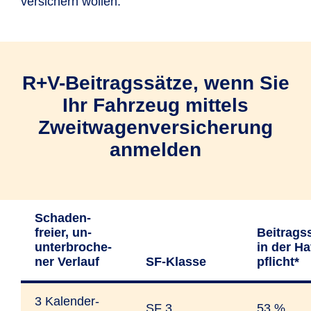
versichern wollen.
Lebenspartner/in
(AGB I.2.2.3).
R+V-Beitragssätze, wenn Sie
Ihr Fahrzeug mittels
Zweitwagenversicherung
anmelden
Schaden­
freier, un­
Beitrags­
unter­bro­che­
in der Ha
ner Ver­lauf
SF-Klasse
pflicht*
3 Kalender­
SF 3
53 %