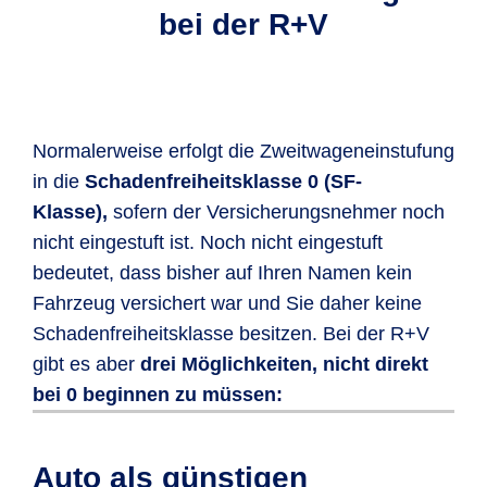
bei der R+V
Normalerweise erfolgt die Zweitwageneinstufung
in die
Schadenfreiheitsklasse 0 (SF-
Klasse),
sofern der Versicherungsnehmer noch
nicht eingestuft ist. Noch nicht eingestuft
bedeutet, dass bisher auf Ihren Namen kein
Fahrzeug versichert war und Sie daher keine
Schadenfreiheitsklasse besitzen. Bei der R+V
gibt es aber
drei Möglichkeiten, nicht direkt
bei 0 beginnen zu müssen:
Sofern Sie
keinen Schadenverlauf
bei
Um Ihren Zweitwagen in Klasse 1 zu
Erfüllen Sie folgende Bedingungen,
Ihrer letzten Versicherung vorliegen
versichern, müssen Sie
können Sie Ihren Zweitwagen dank der
Auto als günstigen