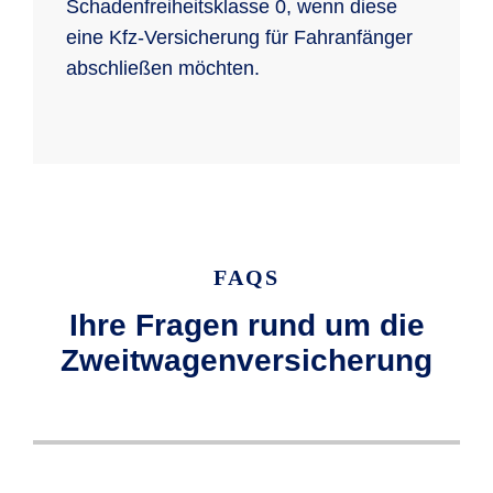
Schadenfreiheitsklasse 0, wenn diese
eine Kfz-Versicherung für Fahranfänger
abschließen möchten.
FAQS
Ihre Fragen rund um die
Zweitwagenversicherung
Wenn Sie einen Zweitwagen versichern,
Wenn Sie bei der R+V eine Pkw-
Eine Sondereinstufung Ihrer
Bei der R+V haben Sie die Möglichkeit, so