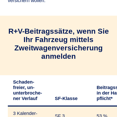
versichern wollen.
Lebenspartner/in
(AGB I.2.2.3).
R+V-Beitragssätze, wenn Sie
Ihr Fahrzeug mittels
Zweitwagenversicherung
anmelden
Schaden­
freier, un­
Beitrags­
unter­bro­che­
in der Ha
ner Ver­lauf
SF-Klasse
pflicht*
3 Kalender­
SF 3
53 %