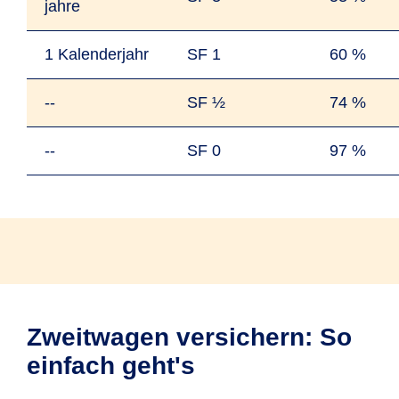
jahre
1 Kalender­jahr
SF 1
60 %
--
SF ½
74 %
--
SF 0
97 %
Zweitwagen versichern: So
einfach geht's