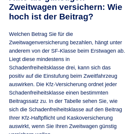
haben und Sie
ebenfalls schadenfrei gefahren
Zweitwagenregelung sogar mit SF-Klasse
Zweitwagen versichern: Wie
Ihre
Fahrerlaubnis mindestens ein
sein.
Zudem müssen Sie folgende
3 günstig versichern:
hoch ist der Beitrag?
Jahr
besitzen, erfolgt eine Einstufung in
Voraussetzungen erfüllen:
Ihr bereits versichertes Fahrzeug
Schadenfreiheitsklasse ½.
Ihr Erstfahrzeug ist
mindestens in SF-
(Erstfahrzeug) ist mindestens in SF-
Welchen Betrag Sie für die
Klasse 1
versichert.
Klasse 3 eingestuft.
Zweitwagenversicherung bezahlen, hängt unter
anderem von der SF-Klasse beim Erstwagen ab.
Das Erstfahrzeug muss ein
Pkw,
Sowohl Sie als auch der Fahrer des
Liegt diese mindestens in
Kraftrad, Leichtkraftrad, Lkw (bis
zusätzlichen Fahrzeugs
Schadenfreiheitsklasse drei, kann sich das
3,5 t) oder ein Camping-Kfz
sein.
sind
mindestens 23 Jahre alt.
positiv auf die Einstufung beim Zweitfahrzeug
Die
Zulassung des
Die Zulassung beider Autos erfolgt auf
auswirken. Die Kfz-Versicherung ordnet jeder
Erstfahrzeugs
läuft auf Sie, Ihre/n
Sie oder eine gleichgestellte Person
Schadenfreiheitsklasse einen bestimmten
Ehepartner/in, Ihre/n eingetragene/n
des ersten Wagens. Gleichgestellt sind
Beitragssatz zu. In der Tabelle sehen Sie, wie
Lebenspartner/in oder in häuslicher
Ihnen hierbei
Lebenspartner/in,
sich die Schadenfreiheitsklasse auf den Beitrag
Gemeinschaft lebende/r
Ehepartner/in, in häuslicher
Ihrer Kfz-Haftpflicht und Kaskoversicherung
Lebenspartner/in.
Gemeinschaft lebende/r
auswirkt, wenn Sie Ihren Zweitwagen günstig
Lebenspartner/in und eingetragene