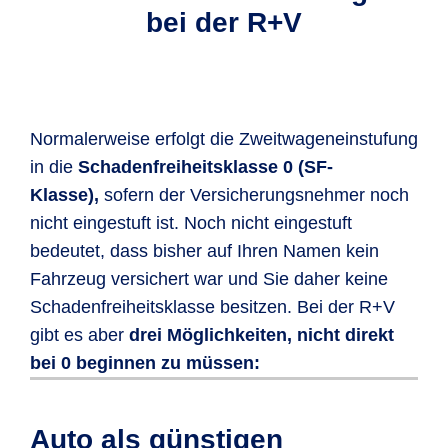
bei der R+V
Normalerweise erfolgt die Zweitwageneinstufung
in die
Schadenfreiheitsklasse 0 (SF-
Klasse),
sofern der Versicherungsnehmer noch
nicht eingestuft ist. Noch nicht eingestuft
bedeutet, dass bisher auf Ihren Namen kein
Fahrzeug versichert war und Sie daher keine
Schadenfreiheitsklasse besitzen. Bei der R+V
gibt es aber
drei Möglichkeiten, nicht direkt
bei 0 beginnen zu müssen:
Sofern Sie
keinen Schadenverlauf
bei
Um Ihren Zweitwagen in Klasse 1 zu
Erfüllen Sie folgende Bedingungen,
Ihrer letzten Versicherung vorliegen
versichern, müssen Sie
können Sie Ihren Zweitwagen dank der
Auto als günstigen