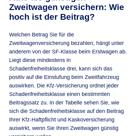
haben und Sie
ebenfalls schadenfrei gefahren
Zweitwagenregelung sogar mit SF-Klasse
Zweitwagen versichern: Wie
Ihre
Fahrerlaubnis mindestens ein
sein.
Zudem müssen Sie folgende
3 günstig versichern:
hoch ist der Beitrag?
Jahr
besitzen, erfolgt eine Einstufung in
Voraussetzungen erfüllen:
Ihr bereits versichertes Fahrzeug
Schadenfreiheitsklasse ½.
Ihr Erstfahrzeug ist
mindestens in SF-
(Erstfahrzeug) ist mindestens in SF-
Welchen Betrag Sie für die
Klasse 1
versichert.
Klasse 3 eingestuft.
Zweitwagenversicherung bezahlen, hängt unter
anderem von der SF-Klasse beim Erstwagen ab.
Das Erstfahrzeug muss ein
Pkw,
Sowohl Sie als auch der Fahrer des
Liegt diese mindestens in
Kraftrad, Leichtkraftrad, Lkw (bis
zusätzlichen Fahrzeugs
Schadenfreiheitsklasse drei, kann sich das
3,5 t) oder ein Camping-Kfz
sein.
sind
mindestens 23 Jahre alt.
positiv auf die Einstufung beim Zweitfahrzeug
Die
Zulassung des
Die Zulassung beider Autos erfolgt auf
auswirken. Die Kfz-Versicherung ordnet jeder
Erstfahrzeugs
läuft auf Sie, Ihre/n
Sie oder eine gleichgestellte Person
Schadenfreiheitsklasse einen bestimmten
Ehepartner/in, Ihre/n eingetragene/n
des ersten Wagens. Gleichgestellt sind
Beitragssatz zu. In der Tabelle sehen Sie, wie
Lebenspartner/in oder in häuslicher
Ihnen hierbei
Lebenspartner/in,
sich die Schadenfreiheitsklasse auf den Beitrag
Gemeinschaft lebende/r
Ehepartner/in, in häuslicher
Ihrer Kfz-Haftpflicht und Kaskoversicherung
Lebenspartner/in.
Gemeinschaft lebende/r
auswirkt, wenn Sie Ihren Zweitwagen günstig
Lebenspartner/in und eingetragene