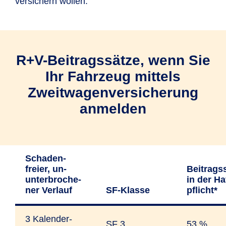
versichern wollen.
Lebenspartner/in
(AGB I.2.2.3).
R+V-Beitragssätze, wenn Sie
Ihr Fahrzeug mittels
Zweitwagenversicherung
anmelden
Schaden­
freier, un­
Beitrags­
unter­bro­che­
in der Ha
ner Ver­lauf
SF-Klasse
pflicht*
3 Kalender­
SF 3
53 %