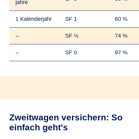
jahre
1 Kalender­jahr
SF 1
60 %
--
SF ½
74 %
--
SF 0
97 %
Zweitwagen versichern: So
einfach geht's