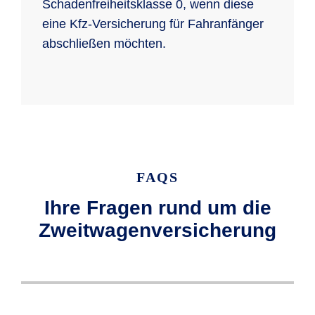
Schadenfreiheitsklasse 0, wenn diese
eine Kfz-Versicherung für Fahranfänger
abschließen möchten.
FAQS
Ihre Fragen rund um die
Zweitwagenversicherung
Wenn Sie einen Zweitwagen versichern,
Wenn Sie bei der R+V eine Pkw-
Eine Sondereinstufung Ihrer
Bei der R+V haben Sie die Möglichkeit, so