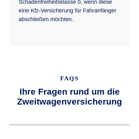
Schadenfreiheitsklasse 0, wenn diese
eine Kfz-Versicherung für Fahranfänger
abschließen möchten.
FAQS
Ihre Fragen rund um die
Zweitwagenversicherung
Wenn Sie einen Zweitwagen versichern,
Wenn Sie bei der R+V eine Pkw-
Eine Sondereinstufung Ihrer
Bei der R+V haben Sie die Möglichkeit, so