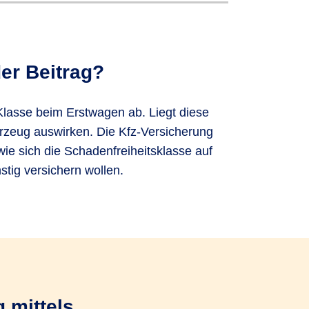
hre
Fahrerlaubnis mindestens
n sein.
Zudem müssen Sie
ung sogar mit SF-Klasse 3
er Beitrag?
ping-Kfz
sein.
.
lasse beim Erstwagen ab. Liegt diese
/n Lebenspartner/in oder in
ens. Gleichgestellt sind Ihnen
ahrzeug auswirken. Die Kfz-Versicherung
spartner/in und eingetragene
wie sich die Schadenfreiheitsklasse auf
stig versichern wollen.
 mittels