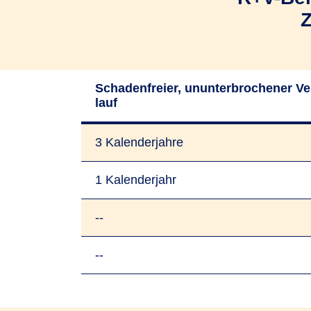
Schaden­freier, un­unter­bro­che­ner Ve
lauf
3 Kalender­jahre
1 Kalender­jahr
--
--