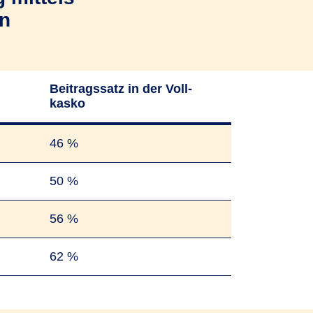
n
Beitrags­satz in der Voll­
kasko
46 %
50 %
56 %
62 %