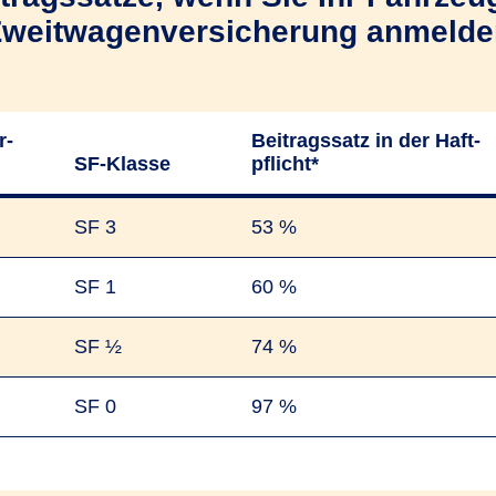
Zweitwagenversicherung anmelde
r­
Beitrags­satz in der Haft­
SF-Klasse
pflicht*
SF 3
53 %
SF 1
60 %
SF ½
74 %
SF 0
97 %