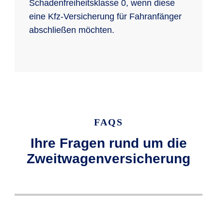
Schadenfreiheitsklasse 0, wenn diese
eine Kfz-Versicherung für Fahranfänger
abschließen möchten.
FAQS
Ihre Fragen rund um die
Zweitwagenversicherung
Wenn Sie einen Zweitwagen versichern,
Wenn Sie bei der R+V eine Pkw-
Eine Sondereinstufung Ihrer
Bei der R+V haben Sie die Möglichkeit, so