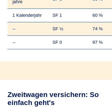
jahre
1 Kalender­jahr
SF 1
60 %
--
SF ½
74 %
--
SF 0
97 %
Zweitwagen versichern: So
einfach geht's