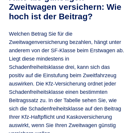
haben und Sie
ebenfalls schadenfrei gefahren
Zweitwagenregelung sogar mit SF-Klasse
Zweitwagen versichern: Wie
Ihre
Fahrerlaubnis mindestens ein
sein.
Zudem müssen Sie folgende
3 günstig versichern:
hoch ist der Beitrag?
Jahr
besitzen, erfolgt eine Einstufung in
Voraussetzungen erfüllen:
Ihr bereits versichertes Fahrzeug
Schadenfreiheitsklasse ½.
Ihr Erstfahrzeug ist
mindestens in SF-
(Erstfahrzeug) ist mindestens in SF-
Welchen Betrag Sie für die
Klasse 1
versichert.
Klasse 3 eingestuft.
Zweitwagenversicherung bezahlen, hängt unter
anderem von der SF-Klasse beim Erstwagen ab.
Das Erstfahrzeug muss ein
Pkw,
Sowohl Sie als auch der Fahrer des
Liegt diese mindestens in
Kraftrad, Leichtkraftrad, Lkw (bis
zusätzlichen Fahrzeugs
Schadenfreiheitsklasse drei, kann sich das
3,5 t) oder ein Camping-Kfz
sein.
sind
mindestens 23 Jahre alt.
positiv auf die Einstufung beim Zweitfahrzeug
Die
Zulassung des
Die Zulassung beider Autos erfolgt auf
auswirken. Die Kfz-Versicherung ordnet jeder
Erstfahrzeugs
läuft auf Sie, Ihre/n
Sie oder eine gleichgestellte Person
Schadenfreiheitsklasse einen bestimmten
Ehepartner/in, Ihre/n eingetragene/n
des ersten Wagens. Gleichgestellt sind
Beitragssatz zu. In der Tabelle sehen Sie, wie
Lebenspartner/in oder in häuslicher
Ihnen hierbei
Lebenspartner/in,
sich die Schadenfreiheitsklasse auf den Beitrag
Gemeinschaft lebende/r
Ehepartner/in, in häuslicher
Ihrer Kfz-Haftpflicht und Kaskoversicherung
Lebenspartner/in.
Gemeinschaft lebende/r
auswirkt, wenn Sie Ihren Zweitwagen günstig
Lebenspartner/in und eingetragene