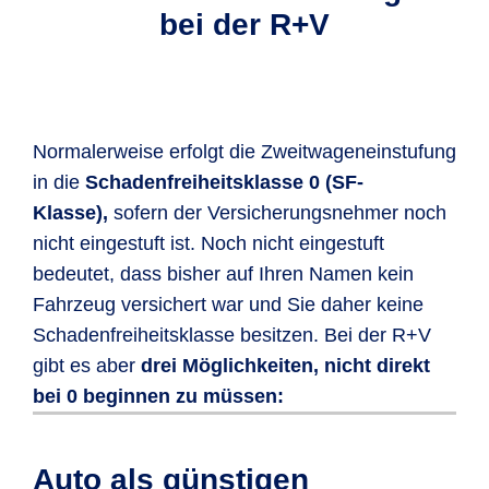
bei der R+V
Normalerweise erfolgt die Zweitwageneinstufung
in die
Schadenfreiheitsklasse 0 (SF-
Klasse),
sofern der Versicherungsnehmer noch
nicht eingestuft ist. Noch nicht eingestuft
bedeutet, dass bisher auf Ihren Namen kein
Fahrzeug versichert war und Sie daher keine
Schadenfreiheitsklasse besitzen. Bei der R+V
gibt es aber
drei Möglichkeiten, nicht direkt
bei 0 beginnen zu müssen:
Sofern Sie
keinen Schadenverlauf
bei
Um Ihren Zweitwagen in Klasse 1 zu
Erfüllen Sie folgende Bedingungen,
Ihrer letzten Versicherung vorliegen
versichern, müssen Sie
können Sie Ihren Zweitwagen dank der
Auto als günstigen