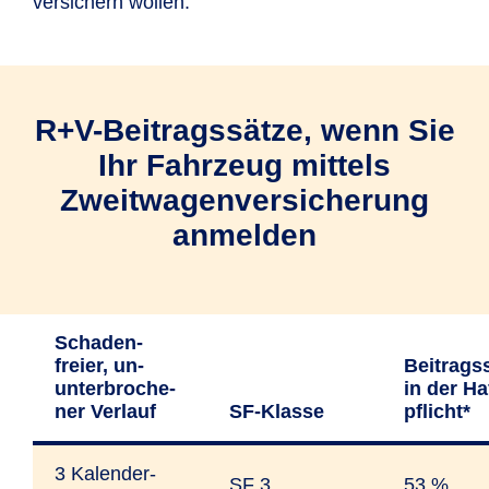
versichern wollen.
Lebenspartner/in
(AGB I.2.2.3).
R+V-Beitragssätze, wenn Sie
Ihr Fahrzeug mittels
Zweitwagenversicherung
anmelden
Schaden­
freier, un­
Beitrags­
unter­bro­che­
in der Ha
ner Ver­lauf
SF-Klasse
pflicht*
3 Kalender­
SF 3
53 %