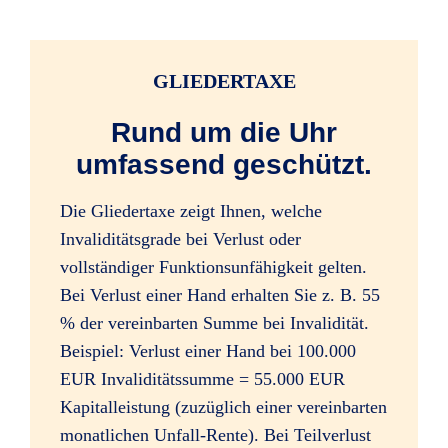
Infektionen durch Zeckenstiche
GLIEDERTAXE
(ärztliche Feststellung gilt als Unfalltag)
Rund um die Uhr
umfassend geschützt.
alle Impfschäden
Die Gliedertaxe zeigt Ihnen, welche
Invaliditätsgrade bei Verlust oder
vollständiger Funktionsunfähigkeit gelten.
Bei Verlust einer Hand erhalten Sie z. B. 55
Bewusstseinsstörungen durch
% der vereinbarten Summe bei Invalidität.
Alkoholeinfluss (beim Lenken von Kfz
Beispiel: Verlust einer Hand bei 100.000
bis 1,5 Promille)
EUR Invaliditätssumme = 55.000 EUR
Kapitalleistung (zuzüglich einer vereinbarten
monatlichen Unfall-Rente). Bei Teilverlust