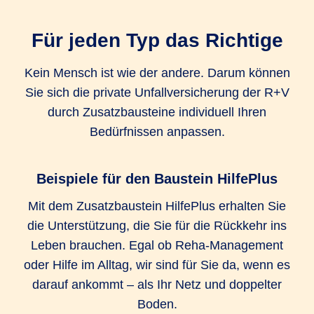
Unfall-Krankenhaustagegeld Extra
Für jeden Typ das Richtige
1.000 EUR
1.000 EUR
Kein Mensch ist wie der andere. Darum können
Sie sich die private Unfallversicherung der R+V
Unfall-Service (Bergungskosten und
durch Zusatzbausteine individuell Ihren
Serviceleistungen)
Bedürfnissen anpassen.
bis zu 25.000
bis zu 25.000
bis zu 25.000
EUR
EUR
EUR
Beispiele für den Baustein HilfePlus
Kosten für kosmetische Operationen
Mit dem Zusatzbaustein HilfePlus erhalten Sie
die Unterstützung, die Sie für die Rückkehr ins
bis zu 25.000
bis zu 25.000
bis zu 25.000
Leben brauchen. Egal ob Reha-Management
EUR
EUR
EUR
oder Hilfe im Alltag, wir sind für Sie da, wenn es
Umbaukosten
darauf ankommt – als Ihr Netz und doppelter
Boden.