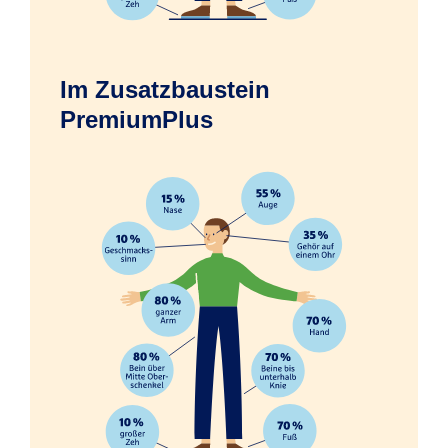
Im Zusatzbaustein
Erfrierungen infolge eines Unfalls
PremiumPlus