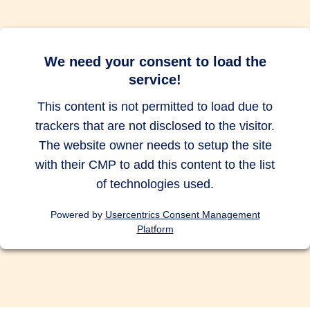
bis zu 10.000
bis zu 10.000
bis zu 10.000
EUR
EUR
EUR
Abbruch des Auslandsurlaubs
We need your consent to load the
service!
bis zu 500
bis zu 500
bis zu 500
EUR
EUR
EUR
This content is not permitted to load due to
trackers that are not disclosed to the visitor.
Auslandsreise Assistance
The website owner needs to setup the site
with their CMP to add this content to the list
of technologies used.
Vorsorgeversicherung für Kinder
Powered by
Usercentrics Consent Management
und/oder Ehe-/Lebenspartner
Platform
Tauchunfälle