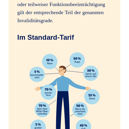
oder teilweiser Funktionsbeeinträchtigung
Sofortleistung bei schweren
gilt der entsprechende Teil der genannten
Verletzungen, z.B. Amputation einer
Invaliditätsgrade.
Hand
Im Standard-Tarif
Erhöhung des Mitwirkungsanteils
ab 35 %
ab 35 %
ab 35 %
Psychologische Beratung nach
schweren Unfällen
Folgen psychischer und nervöser
Störungen