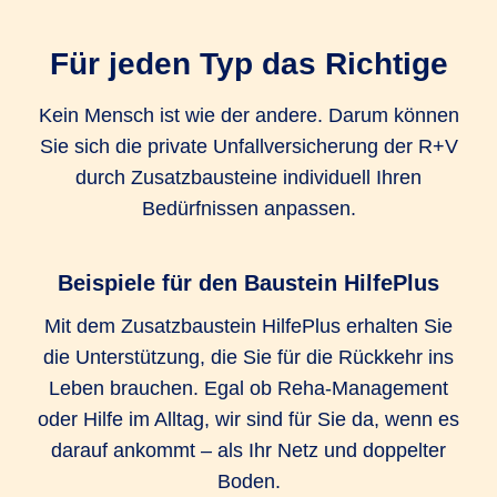
Unfall-Krankenhaustagegeld Extra
Für jeden Typ das Richtige
1.000 EUR
1.000 EUR
Kein Mensch ist wie der andere. Darum können
Sie sich die private Unfallversicherung der R+V
Unfall-Service (Bergungskosten und
durch Zusatzbausteine individuell Ihren
Serviceleistungen)
Bedürfnissen anpassen.
bis zu 25.000
bis zu 25.000
bis zu 25.000
EUR
EUR
EUR
Beispiele für den Baustein HilfePlus
Kosten für kosmetische Operationen
Mit dem Zusatzbaustein HilfePlus erhalten Sie
die Unterstützung, die Sie für die Rückkehr ins
bis zu 25.000
bis zu 25.000
bis zu 25.000
Leben brauchen. Egal ob Reha-Management
EUR
EUR
EUR
oder Hilfe im Alltag, wir sind für Sie da, wenn es
Umbaukosten
darauf ankommt – als Ihr Netz und doppelter
Boden.