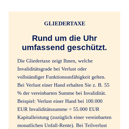
Infektionen durch Zeckenstiche
GLIEDERTAXE
(ärztliche Feststellung gilt als Unfalltag)
Rund um die Uhr
umfassend geschützt.
alle Impfschäden
Die Gliedertaxe zeigt Ihnen, welche
Invaliditätsgrade bei Verlust oder
vollständiger Funktionsunfähigkeit gelten.
Bei Verlust einer Hand erhalten Sie z. B. 55
Bewusstseinsstörungen durch
% der vereinbarten Summe bei Invalidität.
Alkoholeinfluss (beim Lenken von Kfz
Beispiel: Verlust einer Hand bei 100.000
bis 1,5 Promille)
EUR Invaliditätssumme = 55.000 EUR
Kapitalleistung (zuzüglich einer vereinbarten
monatlichen Unfall-Rente). Bei Teilverlust