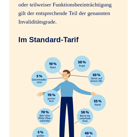
oder teilweiser Funktionsbeeinträchtigung
Sofortleistung bei schweren
gilt der entsprechende Teil der genannten
Verletzungen, z.B. Amputation einer
Invaliditätsgrade.
Hand
Im Standard-Tarif
Erhöhung des Mitwirkungsanteils
ab 35 %
ab 35 %
ab 35 %
Psychologische Beratung nach
schweren Unfällen
Folgen psychischer und nervöser
Störungen