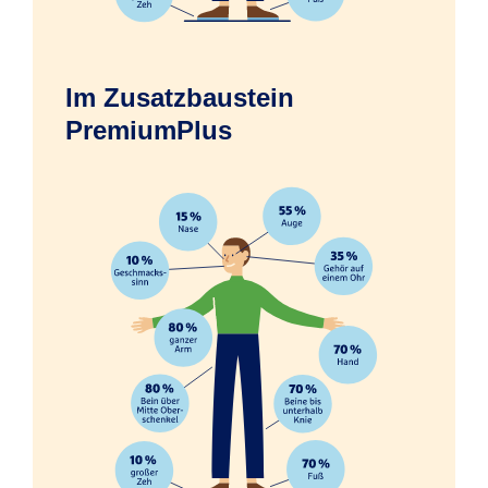
Im Zusatzbaustein
Erfrierungen infolge eines Unfalls
PremiumPlus