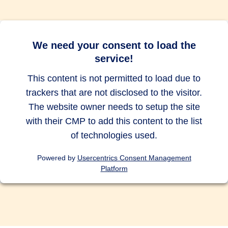
bis zu 10.000
bis zu 10.000
bis zu 10.000
EUR
EUR
EUR
Abbruch des Auslandsurlaubs
We need your consent to load the
service!
bis zu 500
bis zu 500
bis zu 500
EUR
EUR
EUR
This content is not permitted to load due to
trackers that are not disclosed to the visitor.
Auslandsreise Assistance
The website owner needs to setup the site
with their CMP to add this content to the list
of technologies used.
Vorsorgeversicherung für Kinder
Powered by
Usercentrics Consent Management
und/oder Ehe-/Lebenspartner
Platform
Tauchunfälle